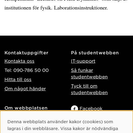
institutionen för fysik. Laborationsinstruktioner.
Kontaktuppgifter
På studentwebben
Kontakta oss
IT-support
Tel: 090-786 50 00
Så funkar
studentwebben
Hitta till oss
Tyck till om
Om något händer
studentwebben
Om webbplatsen
Facebook
Tillgänglighet på umu.se
Instagram
Cookie-samtycke
Denna webbplats använder kakor (cookies) som
Behandling av
TikTok
lagras i din webbläsare. Vissa kakor är nödvändiga
personuppgifter