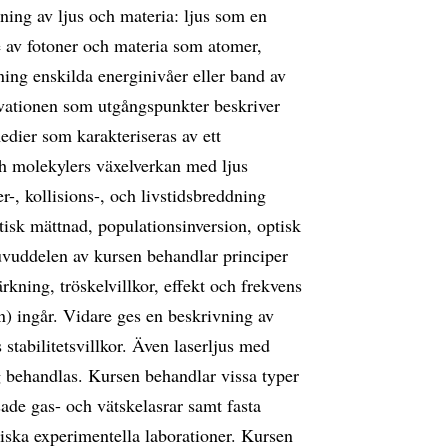
ning av ljus och materia: ljus som en
e av fotoner och materia som atomer,
ning enskilda energinivåer eller band av
ationen som utgångspunkter beskriver
edier som karakteriseras av ett
h molekylers växelverkan med ljus
-, kollisions-, och livstidsbreddning
tisk mättnad, populationsinversion, optisk
uddelen av kursen behandlar principer
rkning, tröskelvillkor, effekt och frekvens
) ingår. Vidare ges en beskrivning av
 stabilitetsvillkor. Även laserljus med
g behandlas. Kursen behandlar vissa typer
lsade gas- och vätskelasrar samt fasta
oriska experimentella laborationer. Kursen