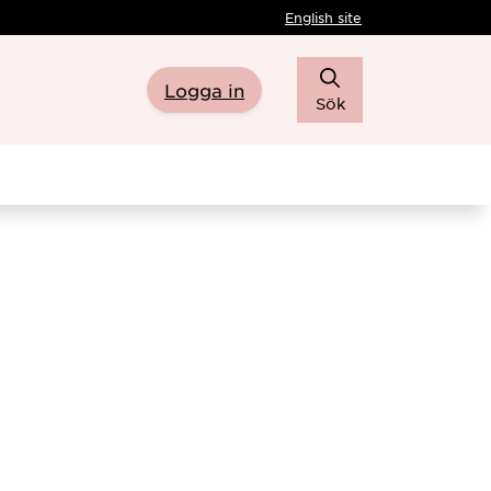
English site
Logga in
Sök