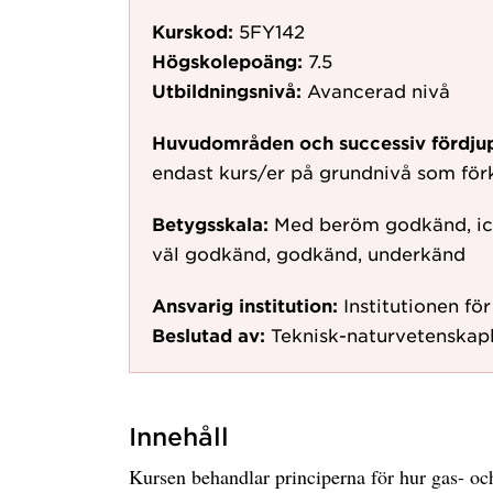
Kurskod:
5FY142
Högskolepoäng:
7.5
Utbildningsnivå:
Avancerad nivå
Huvudområden och successiv fördju
endast kurs/er på grundnivå som fö
Betygsskala:
Med beröm godkänd, ic
väl godkänd, godkänd, underkänd
Ansvarig institution:
Institutionen för
Beslutad av:
Teknisk-naturvetenskapl
Innehåll
Kursen behandlar principerna för hur gas- och