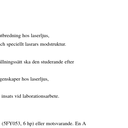
utbredning hos laserljus,
och speciellt lasrars modstruktur.
llningssätt ska den studerande efter
genskaper hos laserljus,
 insats vid laborationsarbete.
 1 (5FY053, 6 hp) eller motsvarande. En A