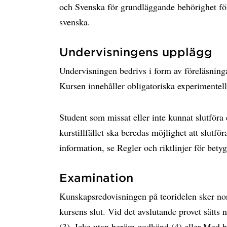
och Svenska för grundläggande behörighet fö
svenska.
Undervisningens upplägg
Undervisningen bedrivs i form av föreläsning
Kursen innehåller obligatoriska experimentell
Student som missat eller inte kunnat slutföra
kurstillfället ska beredas möjlighet att slutför
information, se Regler och riktlinjer för bet
Examination
Kunskapsredovisningen på teoridelen sker norm
kursens slut. Vid det avslutande provet sätt
(3), Icke utan beröm godkänd (4) eller Med 