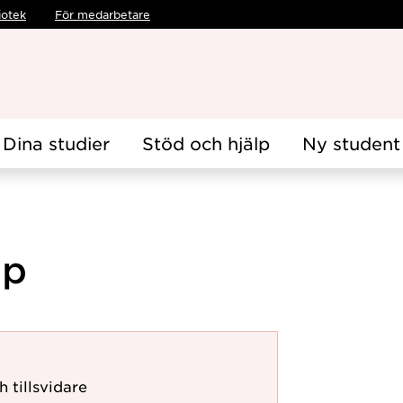
iotek
För medarbetare
Dina studier
Stöd och hjälp
Ny student
hp
h tillsvidare