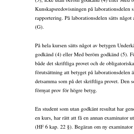
Kunskapsredovisningen på laborationsdelen s
rapportering. På laborationsdelen sätts någ
(G).
På hela kursen sätts något av betygen Under
godkänd (4) eller Med beröm godkänd (5). För
både det skriftliga provet och de obligatori
förutsättning att betyget på laborationsdelen ä
detsamma som på det skriftliga provet. Den s
förnyat prov för högre betyg.
En student som utan godkänt resultat har geno
en kurs, har rätt att få en annan examinator u
(HF 6 kap. 22 §). Begäran om ny examinator stä