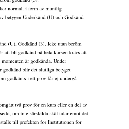
ker normalt i form av muntlig
ot av betygen Underkänd (U) och Godkänd
känd (U), Godkänd (3), Icke utan beröm
 att bli godkänd på hela kursen krävs att
ska momenten är godkända. Under
r godkänd blir det slutliga betyget
om godkänts i ett prov får ej undergå
mgått två prov för en kurs eller en del av
tsedd, om inte särskilda skäl talar emot det
lls till prefekten för Institutionen för