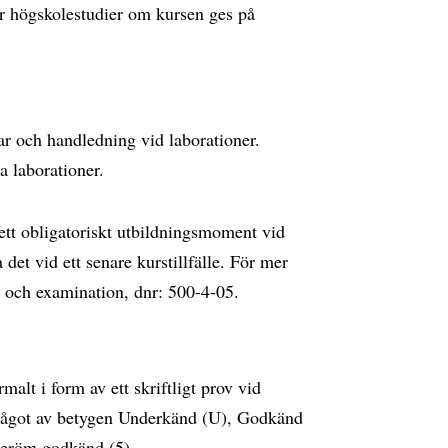
r högskolestudier om kursen ges på
ar och handledning vid laborationer.
a laborationer.
 ett obligatoriskt utbildningsmoment vid
a det vid ett senare kurstillfälle. För mer
yg och examination, dnr: 500-4-05.
alt i form av ett skriftligt prov vid
s något av betygen Underkänd (U), Godkänd
beröm godkänd (5).