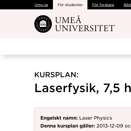
Umu.se
För studenter
För forskare
Bibl
Hoppa direkt till innehållet
KURSPLAN:
Laserfysik, 7,5 
Engelskt namn:
Laser Physics
Denna kursplan gäller:
2013-12-09
oc