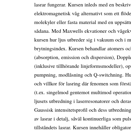
lasrar fungerar. Kursen inleds med en beskriv
elektromagnetisk våg alternativt som ett flöd
molekyler eller fasta material med en uppsätt
sådana. Med Maxwells ekvationer och vågekv
kursen hur ljus utbreder sig i vakuum och i m
brytningsindex. Kursen behandlar atomers oc
(absorption, emission och dispersion), Doppler
(inklusive tillhörande linjeformsmodeller), op
pumpning, modlåsning och Q-switchning. Huv
och villkor för lasring där fenomen som förstä
(t.ex. singelmod gentemot multimod operation
ljusets utbredning i laserresonatorer och deras
Gaussisk intensitetsprofil och dess utbrednin
av lasrar i detalj, såväl kontinuerliga som pu
tillståndets lasrar. Kursen innehåller obligat