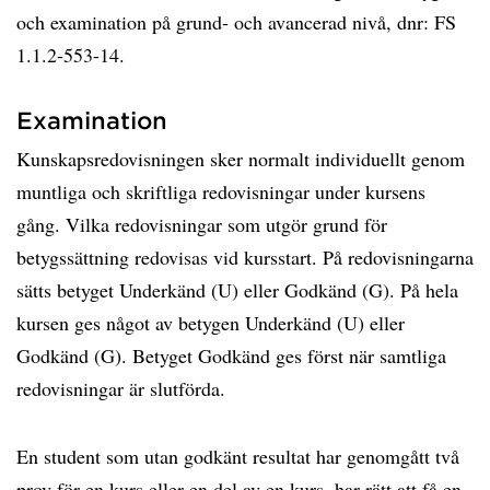
och examination på grund- och avancerad nivå, dnr: FS
1.1.2-553-14.
Examination
Kunskapsredovisningen sker normalt individuellt genom
muntliga och skriftliga redovisningar under kursens
gång. Vilka redovisningar som utgör grund för
betygssättning redovisas vid kursstart. På redovisningarna
sätts betyget Underkänd (U) eller Godkänd (G). På hela
kursen ges något av betygen Underkänd (U) eller
Godkänd (G). Betyget Godkänd ges först när samtliga
redovisningar är slutförda.
En student som utan godkänt resultat har genomgått två
prov för en kurs eller en del av en kurs, har rätt att få en