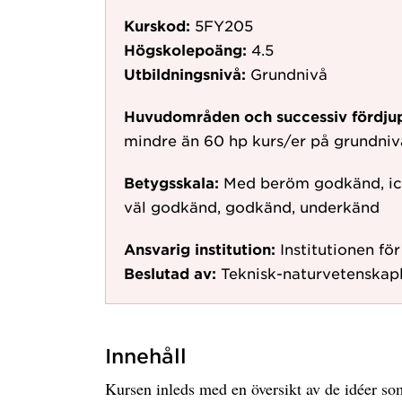
Kurskod:
5FY205
Högskolepoäng:
4.5
Utbildningsnivå:
Grundnivå
Huvudområden och successiv fördju
mindre än 60 hp kurs/er på grundni
Betygsskala:
Med beröm godkänd, ic
väl godkänd, godkänd, underkänd
Ansvarig institution:
Institutionen för
Beslutad av:
Teknisk-naturvetenskapl
Innehåll
Kursen inleds med en översikt av de idéer so