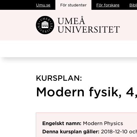
Umu.se
För studenter
För forskare
Bibl
Hoppa direkt till innehållet
KURSPLAN:
Modern fysik, 4
Engelskt namn:
Modern Physics
Denna kursplan gäller:
2018-12-10
och