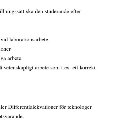
llningssätt ska den studerande efter
 vid laborationsarbete
ioner
iga arbete
vetenskapligt arbete som t.ex. ett korrekt
er Differentialekvationer för teknologer
otsvarande.