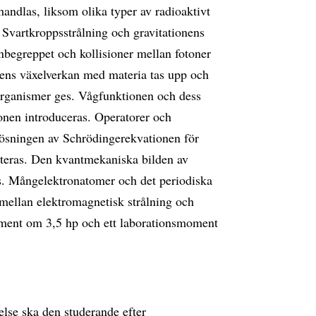
dlas, liksom olika typer av radioaktivt
. Svartkroppsstrålning och gravitationens
nbegreppet och kollisioner mellan fotoner
gens växelverkan med materia tas upp och
organismer ges. Vågfunktionen och dess
onen introduceras. Operatorer och
 Lösningen av Schrödingerekvationen för
kuteras. Den kvantmekaniska bilden av
. Mångelektronatomer och det periodiska
 mellan elektromagnetisk strålning och
oment om 3,5 hp och ett laborationsmoment
else ska den studerande efter