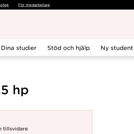
iotek
För medarbetare
Dina studier
Stöd och hjälp
Ny student
,5 hp
 tillsvidare