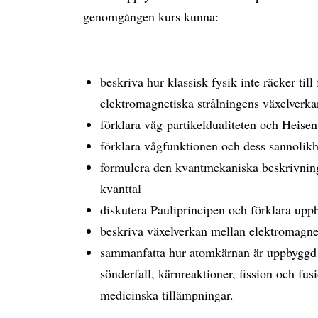
genomgången kurs kunna:
beskriva hur klassisk fysik inte räcker till
elektromagnetiska strålningens växelverk
förklara våg-partikeldualiteten och Heise
förklara vågfunktionen och dess sannolikh
formulera den kvantmekaniska beskrivnin
kvanttal
diskutera Pauliprincipen och förklara up
beskriva växelverkan mellan elektromagne
sammanfatta hur atomkärnan är uppbyggd o
sönderfall, kärnreaktioner, fission och fu
medicinska tillämpningar.