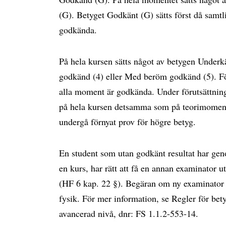
(G). Betyget Godkänt (G) sätts först då samtl
godkända.
På hela kursen sätts något av betygen Under
godkänd (4) eller Med beröm godkänd (5). För
alla moment är godkända. Under förutsättning
på hela kursen detsamma som på teorimomente
undergå förnyat prov för högre betyg.
En student som utan godkänt resultat har geno
en kurs, har rätt att få en annan examinator u
(HF 6 kap. 22 §). Begäran om ny examinator stä
fysik. För mer information, se Regler för be
avancerad nivå, dnr: FS 1.1.2-553-14.