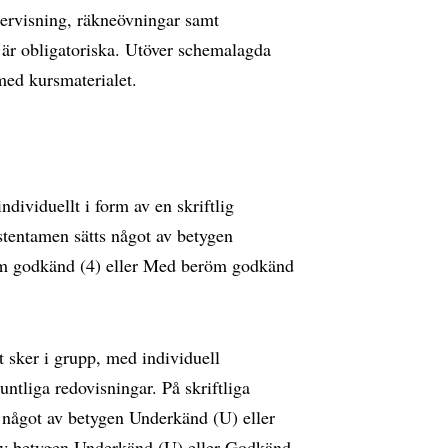
dervisning, räkneövningar samt
 är obligatoriska. Utöver schemalagda
 med kursmaterialet.
ividuellt i form av en skriftlig
lstentamen sätts något av betygen
öm godkänd (4) eller Med beröm godkänd
sker i grupp, med individuell
tliga redovisningar. På skriftliga
s något av betygen Underkänd (U) eller
av betygen Underkänd (U) eller Godkänd