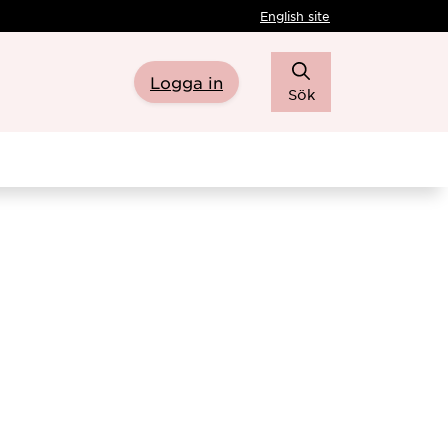
English site
Logga in
Sök