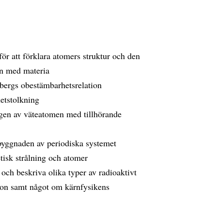
 för att förklara atomers struktur och den
an med materia
nbergs obestämbarhetsrelation
etstolkning
gen av väteatomen med tillhörande
pbyggnaden av periodiska systemet
tisk strålning och atomer
ch beskriva olika typer av radioaktivt
sion samt något om kärnfysikens