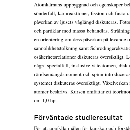
Atomkärnans uppbyggnad och egenskaper behan
sönderfall, kärnreaktioner, fission och fusion
påverkan av ljusets våglängd diskuteras. Foto
och partiklar med massa behandlas. Strålnin
en orientering om dess påverkan på levande 
sannolikhetstolkning samt Schrödingerekvati
osäkerhetsrelationer diskuteras översiktligt.
några specialfall, inklusive väteatomen, dis
rörelsemängdsmoment och spinn introduceras
systemet diskuteras översiktligt. Växelverkan
atomer beskrivs. Kursen omfattar ett teorim
om 1,0 hp.
Förväntade studieresultat
För att uppfylla målen för kunskap och förstå