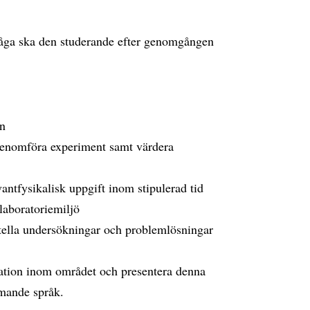
rmåga ska den studerande efter genomgången
en
genomföra experiment samt värdera
kvantfysikalisk uppgift inom stipulerad tid
 laboratoriemiljö
ntella undersökningar och problemlösningar
ation inom området och presentera denna
mmande språk.