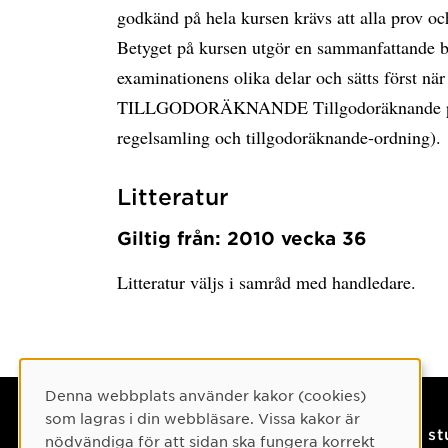
godkänd på hela kursen krävs att alla prov o
Betyget på kursen utgör en sammanfattande b
examinationens olika delar och sätts först nä
TILLGODORÄKNANDE Tillgodoräknande prövas 
regelsamling och tillgodoräknande-ordning).
Litteratur
Giltig från: 2010 vecka 36
Litteratur väljs i samråd med handledare.
Cookie-samtycke
Denna webbplats använder kakor (cookies)
som lagras i din webbläsare. Vissa kakor är
Kontaktuppgifter
På s
nödvändiga för att sidan ska fungera korrekt