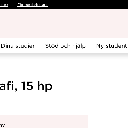
iotek
För medarbetare
Dina studier
Stöd och hjälp
Ny student
fi, 15 hp
hy