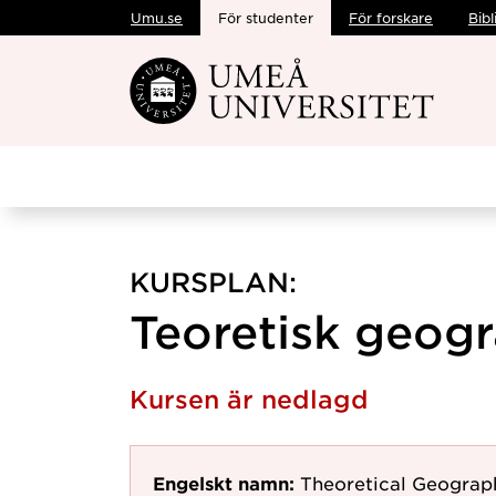
Umu.se
För studenter
För forskare
Bibl
Hoppa direkt till innehållet
KURSPLAN:
Teoretisk geogra
Kursen är nedlagd
Engelskt namn:
Theoretical Geograp