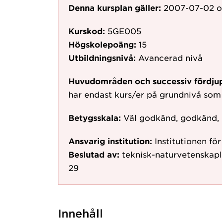
Denna kursplan gäller:
2007-07-02
o
Kurskod:
5GE005
Högskolepoäng:
15
Utbildningsnivå:
Avancerad nivå
Huvudområden och successiv fördju
har endast kurs/er på grundnivå som
Betygsskala:
Väl godkänd, godkänd,
Ansvarig institution:
Institutionen fö
Beslutad av:
teknisk-naturvetenskap
29
Innehåll