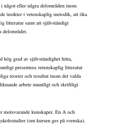
r i något eller några delområden inom
de insikter i vetenskaplig metodik, att öka
g litteratur samt att självständigt
a delområdet.
d hög grad av självständighet hitta,
ntligt presentera vetenskaplig litteratur
iga teorier och resultat inom det valda
knande arbete muntligt och skriftligt
ler motsvarande kunskaper. En A och
skolestudier (om kursen ges på svenska).