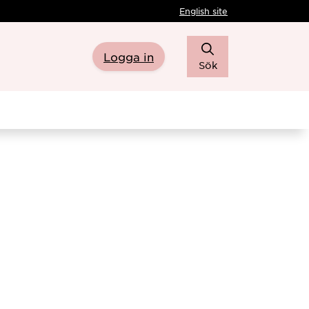
English site
Logga in
Sök