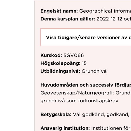
Engelskt namn:
Geographical inform
Denna kursplan gäller:
2022-12-12
och
Visa tidigare/senare versioner av 
Kurskod:
5GV066
Högskolepoäng:
15
Utbildningsnivå:
Grundnivå
Huvudområden och successiv fördju
Geovetenskap/Naturgeografi: Grundni
grundnivå som förkunskapskrav
Betygsskala:
Väl godkänd, godkänd,
Ansvarig institution:
Institutionen fö