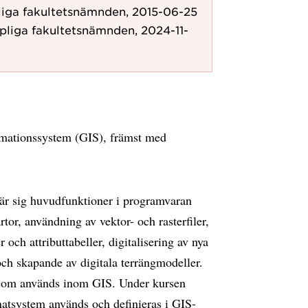
liga fakultetsnämnden, 2015-06-25
pliga fakultetsnämnden, 2024-11-
rmationssystem (GIS), främst med
lär sig huvudfunktioner i programvaran
tor, användning av vektor- och rasterfiler,
er och attributtabeller, digitalisering av nya
 och skapande av digitala terrängmodeller.
t som används inom GIS. Under kursen
inatsystem används och definieras i GIS-