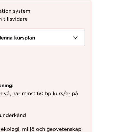
ation system
 tillsvidare
denna kursplan
pning:
vå, har minst 60 hp kurs/er på
 underkänd
r ekologi, miljö och geovetenskap