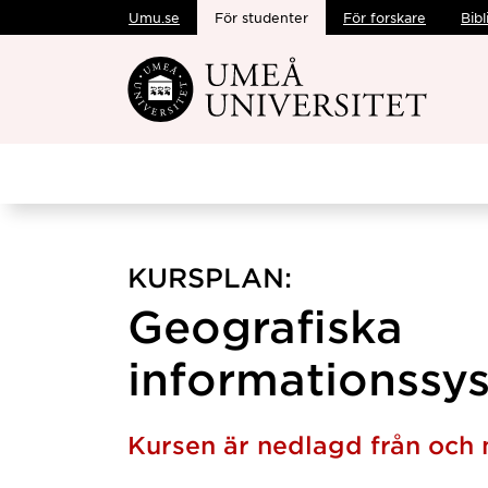
Umu.se
För studenter
För forskare
Bibl
Hoppa direkt till innehållet
KURSPLAN:
Geografiska
informationssys
Kursen är nedlagd från och