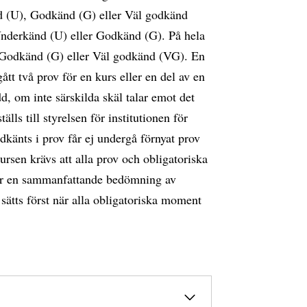
nd (U), Godkänd (G) eller Väl godkänd
Underkänd (U) eller Godkänd (G). På hela
 Godkänd (G) eller Väl godkänd (VG). En
tt två prov för en kurs eller en del av en
dd, om inte särskilda skäl talar emot det
ls till styrelsen för institutionen för
känts i prov får ej undergå förnyat prov
ursen krävs att alla prov och obligatoriska
ör en sammanfattande bedömning av
sätts först när alla obligatoriska moment