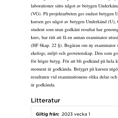
laborationer sätts något av betygen Underkä
(VG). På projektarbeten ges endast betygen 
kursen ges något av betygen Underkänd (U),
student som utan godkänt resultat har genomgå
kurs, har rätt att få en annan examinator utse
(HF 6kap. 22 §). Begäran om ny examinator stäl
ekologi, miljö och geovetenskap. Den som god
för högre betyg. För att bli godkänd på hela k
moment är godkända. Betyget på kursen utg
resultaten vid examinationens olika delar och 
är godkända.
Litteratur
Giltig från:
2023 vecka 1