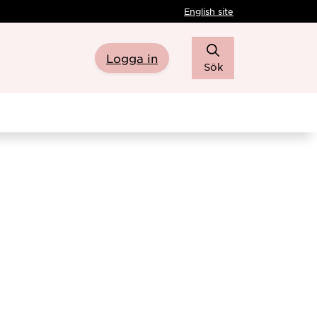
English site
Logga in
Sök