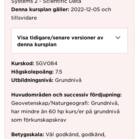
Systems 2 - Scientific Data
Denna kursplan gäller:
2022-12-05
och
tillsvidare
Visa tidigare/senare versioner av
denna kursplan
Kurskod:
5GV084
Högskolepoäng:
7.5
Utbildningsnivå:
Grundnivå
Huvudområden och successiv fördjupning:
Geovetenskap/Naturgeografi: Grundnivå,
har mindre än 60 hp kurs/er på grundnivå
som förkunskapskrav
Betygsskala:
Väl godkänd, godkänd,