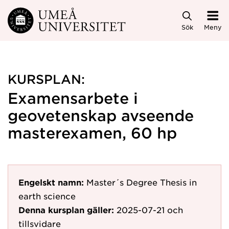
Hoppa direkt till innehållet
Sök
Meny
KURSPLAN:
Examensarbete i
geovetenskap avseende
masterexamen, 60 hp
Engelskt namn:
Master´s Degree Thesis in
earth science
Denna kursplan gäller:
2025-07-21
och
tillsvidare