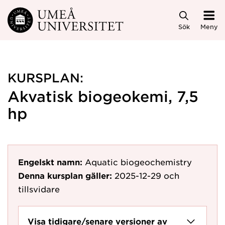
Hoppa direkt till innehållet
Sök
Meny
KURSPLAN:
Akvatisk biogeokemi, 7,5
hp
Engelskt namn:
Aquatic biogeochemistry
Denna kursplan gäller:
2025-12-29
och
tillsvidare
Visa tidigare/senare versioner av