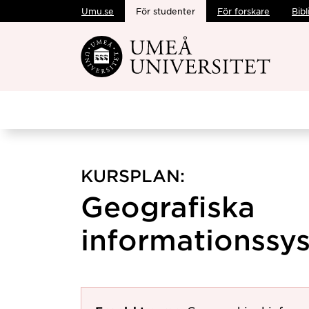
Umu.se
För studenter
För forskare
Bibl
Hoppa direkt till innehållet
KURSPLAN:
Geografiska
informationssys