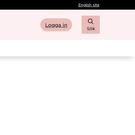
English site
Logga in
Sök