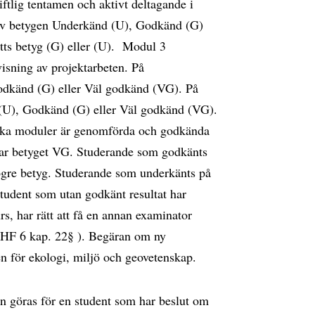
tlig tentamen och aktivt deltagande i
t av betygen Underkänd (U), Godkänd (G)
tts betyg (G) eller (U). Modul 3
isning av projektarbeten. På
odkänd (G) eller Väl godkänd (VG). På
 (U), Godkänd (G) eller Väl godkänd (VG).
riska moduler är genomförda och godkända
har betyget VG. Studerande som godkänts
högre betyg. Studerande som underkänts på
 student som utan godkänt resultat har
rs, har rätt att få en annan examinator
t (HF 6 kap. 22§ ). Begäran om ny
nen för ekologi, miljö och geovetenskap.
n göras för en student som har beslut om