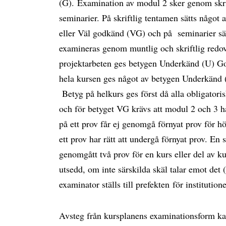
(G). Examination av modul 2 sker genom skrif
seminarier. På skriftlig tentamen sätts någo
eller Väl godkänd (VG) och på seminarier sä
examineras genom muntlig och skriftlig redov
projektarbeten ges betygen Underkänd (U) G
hela kursen ges något av betygen Underkänd
Betyg på helkurs ges först då alla obligato
och för betyget VG krävs att modul 2 och 3 
på ett prov får ej genomgå förnyat prov för 
ett prov har rätt att undergå förnyat prov. En
genomgått två prov för en kurs eller del av ku
utsedd, om inte särskilda skäl talar emot de
examinator ställs till prefekten för institutio
Avsteg från kursplanens examinationsform ka