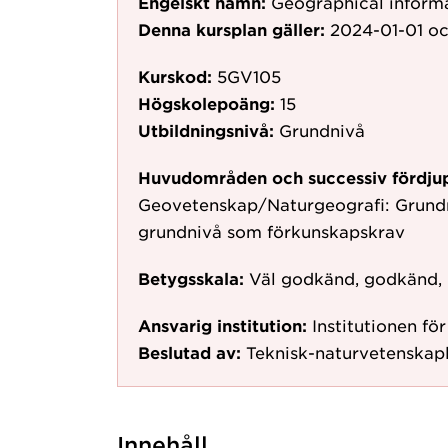
Engelskt namn:
Geographical inform
Denna kursplan gäller:
2024-01-01
oc
Kurskod:
5GV105
Högskolepoäng:
15
Utbildningsnivå:
Grundnivå
Huvudområden och successiv fördju
Geovetenskap/Naturgeografi: Grundni
grundnivå som förkunskapskrav
Betygsskala:
Väl godkänd, godkänd,
Ansvarig institution:
Institutionen fö
Beslutad av:
Teknisk-naturvetenskap
Innehåll