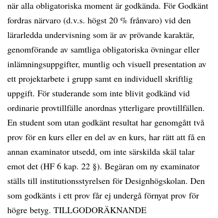
när alla obligatoriska moment är godkända. För Godkänt
fordras närvaro (d.v.s. högst 20 % frånvaro) vid den
lärarledda undervisning som är av prövande karaktär,
genomförande av samtliga obligatoriska övningar eller
inlämningsuppgifter, muntlig och visuell presentation av
ett projektarbete i grupp samt en individuell skriftlig
uppgift. För studerande som inte blivit godkänd vid
ordinarie provtillfälle anordnas ytterligare provtillfällen.
En student som utan godkänt resultat har genomgått två
prov för en kurs eller en del av en kurs, har rätt att få en
annan examinator utsedd, om inte särskilda skäl talar
emot det (HF 6 kap. 22 §). Begäran om ny examinator
ställs till institutionsstyrelsen för Designhögskolan. Den
som godkänts i ett prov får ej undergå förnyat prov för
högre betyg. TILLGODORÄKNANDE