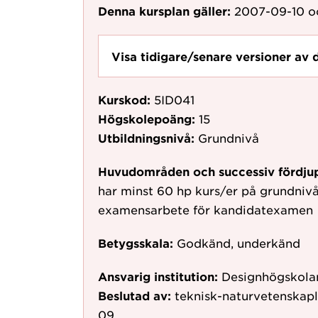
Denna kursplan gäller:
2007-09-10
o
Visa tidigare/senare versioner av 
Kurskod:
5ID041
Högskolepoäng:
15
Utbildningsnivå:
Grundnivå
Huvudområden och successiv fördju
har minst 60 hp kurs/er på grundnivå
examensarbete för kandidatexamen
Betygsskala:
Godkänd, underkänd
Ansvarig institution:
Designhögskolan
Beslutad av:
teknisk-naturvetenskap
09