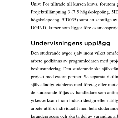
Univ: För tillträde till kursen krävs, föruto
Projekttillämpning 3 (7.5 högskolepoäng, 5I
högskolepoäng, 5ID035) samt att samtliga av
DGIND, kurser som ligger före examensprojek
Undervisningens upplägg
Den studerande avgör själv inom vilket områd
arbete godkänns av programledaren med proje
beslutsunderlag. Den studerande ska självständ
projekt med extern partner. Se separata riktl
självständigt etableras med företag eller mo
de studerande följas av handledare som antinge
yrkesverksam inom industridesign eller närl
arbete utförs individuellt men hela studeran
lärandeprocess och ska ta del av varandras ar