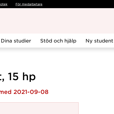
iotek
För medarbetare
Dina studier
Stöd och hjälp
Ny student
, 15 hp
h med 2021-09-08