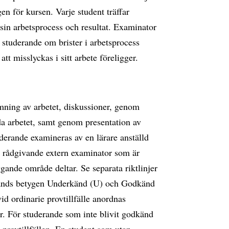
en för kursen. Varje student träffar
a sin arbetsprocess och resultat. Examinator
n studerande om brister i arbetsprocess
att misslyckas i sitt arbete föreligger.
ning av arbetet, diskussioner, genom
da arbetet, samt genom presentation av
derande examineras av en lärare anställd
en rådgivande extern examinator som är
ande område deltar. Se separata riktlinjer
vänds betygen Underkänd (U) och Godkänd
id ordinarie provtillfälle anordnas
er. För studerande som inte blivit godkänd