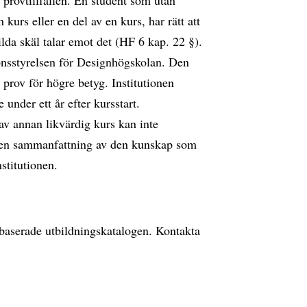
e provtillfällen. En student som utan
kurs eller en del av en kurs, har rätt att
lda skäl talar emot det (HF 6 kap. 22 §).
ionsstyrelsen för Designhögskolan. Den
 prov för högre betyg. Institutionen
 under ett år efter kursstart.
nnan likvärdig kurs kan inte
h en sammanfattning av den kunskap som
stitutionen.
ebbaserade utbildningskatalogen. Kontakta