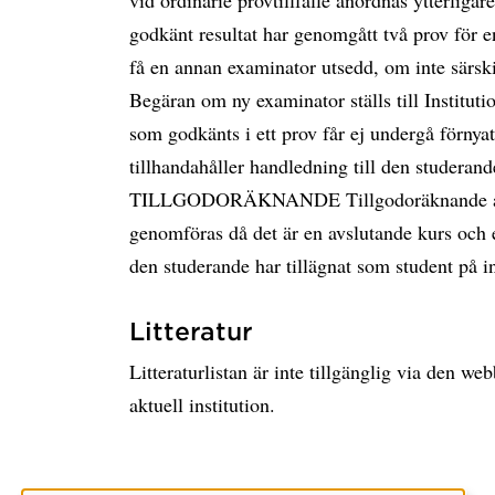
vid ordinarie provtillfälle anordnas ytterligar
godkänt resultat har genomgått två prov för en 
få en annan examinator utsedd, om inte särski
Begäran om ny examinator ställs till Institut
som godkänts i ett prov får ej undergå förnyat
tillhandahåller handledning till den studerande
TILLGODORÄKNANDE Tillgodoräknande av a
genomföras då det är en avslutande kurs oc
den studerande har tillägnat som student på in
Litteratur
Litteraturlistan är inte tillgänglig via den w
aktuell institution.