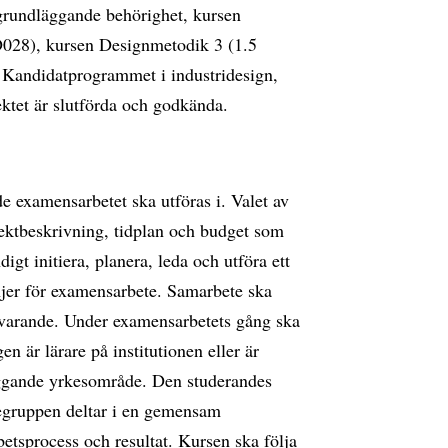
m grundläggande behörighet, kursen
D028), kursen Designmetodik 3 (1.5
 Kandidatprogrammet i industridesign,
tet är slutförda och godkända.
e examensarbetet ska utföras i. Valet av
ktbeskrivning, tidplan och budget som
igt initiera, planera, leda och utföra ett
injer för examensarbete. Samarbete ska
tsvarande. Under examensarbetets gång ska
n är lärare på institutionen eller är
iggande yrkesområde. Den studerandes
degruppen deltar i en gemensam
betsprocess och resultat. Kursen ska följa