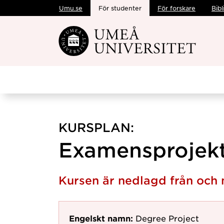
Umu.se
För studenter
För forskare
Bibl
Hoppa direkt till innehållet
KURSPLAN:
Examensprojekt
Kursen är nedlagd från oc
Engelskt namn:
Degree Project