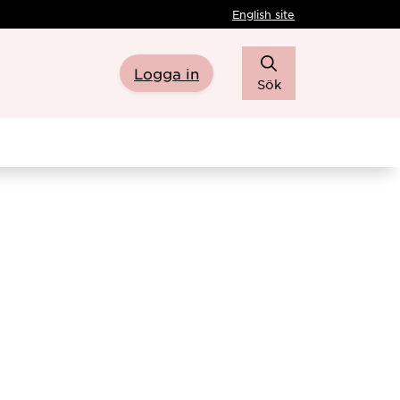
English site
Logga in
Sök