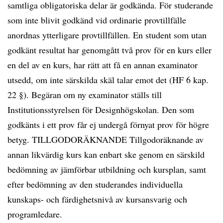
samtliga obligatoriska delar är godkända. För studerande
som inte blivit godkänd vid ordinarie provtillfälle
anordnas ytterligare provtillfällen. En student som utan
godkänt resultat har genomgått två prov för en kurs eller
en del av en kurs, har rätt att få en annan examinator
utsedd, om inte särskilda skäl talar emot det (HF 6 kap.
22 §). Begäran om ny examinator ställs till
Institutionsstyrelsen för Designhögskolan. Den som
godkänts i ett prov får ej undergå förnyat prov för högre
betyg. TILLGODORÄKNANDE Tillgodoräknande av
annan likvärdig kurs kan enbart ske genom en särskild
bedömning av jämförbar utbildning och kursplan, samt
efter bedömning av den studerandes individuella
kunskaps- och färdighetsnivå av kursansvarig och
programledare.