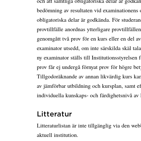
och att samtliga obligatoriska delar är godk
bedömning av resultaten vid examinationens ol
obligatoriska delar är godkända. För studeran
provtillfälle anordnas ytterligare provtillfäll
genomgått två prov för en kurs eller en del av 
examinator utsedd, om inte särskilda skäl ta
ny examinator ställs till Institutionsstyrels
prov får ej undergå förnyat prov för hö
Tillgodoräknande av annan likvärdig kurs ka
av jämförbar utbildning och kursplan, samt e
individuella kunskaps- och färdighetsnivå av
Litteratur
Litteraturlistan är inte tillgänglig via den w
aktuell institution.