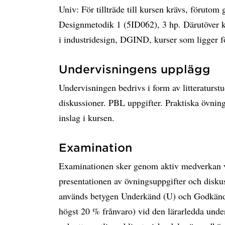
Univ: För tillträde till kursen krävs, föruto
Designmetodik 1 (5ID062), 3 hp. Därutöver k
i industridesign, DGIND, kurser som ligger f
Undervisningens upplägg
Undervisningen bedrivs i form av litteraturstu
diskussioner. PBL uppgifter. Praktiska övningar
inslag i kursen.
Examination
Examinationen sker genom aktiv medverkan v
presentationen av övningsuppgifter och disku
används betygen Underkänd (U) och Godkänd 
högst 20 % frånvaro) vid den lärarledda unde