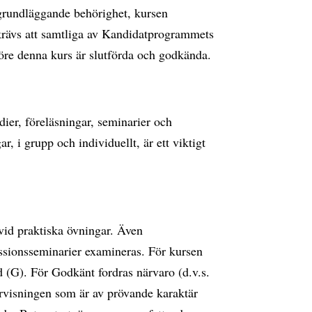
m grundläggande behörighet, kursen
rävs att samtliga av Kandidatprogrammets
öre denna kurs är slutförda och godkända.
dier, föreläsningar, seminarier och
, i grupp och individuellt, är ett viktigt
id praktiska övningar. Även
ssionsseminarier examineras. För kursen
(G). För Godkänt fordras närvaro (d.v.s.
rvisningen som är av prövande karaktär