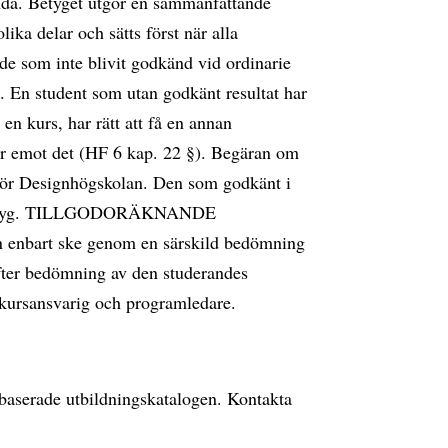
ända. Betyget utgör en sammanfattande
ika delar och sätts först när alla
de som inte blivit godkänd vid ordinarie
en. En student som utan godkänt resultat har
en kurs, har rätt att få en annan
lar emot det (HF 6 kap. 22 §). Begäran om
en för Designhögskolan. Den som godkänt i
gre betyg. TILLGODORÄKNANDE
n enbart ske genom en särskild bedömning
fter bedömning av den studerandes
 kursansvarig och programledare.
ebbaserade utbildningskatalogen. Kontakta