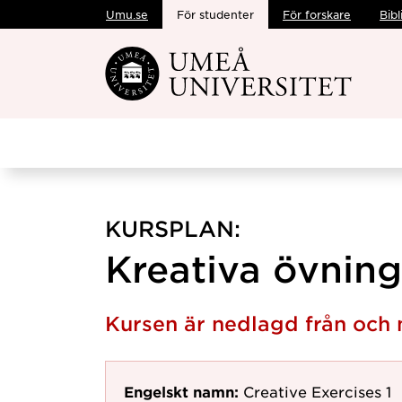
Umu.se
För studenter
För forskare
Bibl
Hoppa direkt till innehållet
KURSPLAN:
Kreativa övninga
Kursen är nedlagd från oc
Engelskt namn:
Creative Exercises 1