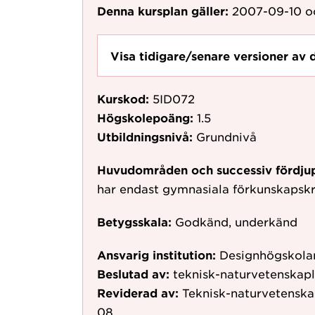
Denna kursplan gäller:
2007-09-10
o
Visa tidigare/senare versioner av 
Kurskod:
5ID072
Högskolepoäng:
1.5
Utbildningsnivå:
Grundnivå
Huvudområden och successiv fördju
har endast gymnasiala förkunskapsk
Betygsskala:
Godkänd, underkänd
Ansvarig institution:
Designhögskolan
Beslutad av:
teknisk-naturvetenskap
Reviderad av:
Teknisk-naturvetenska
08