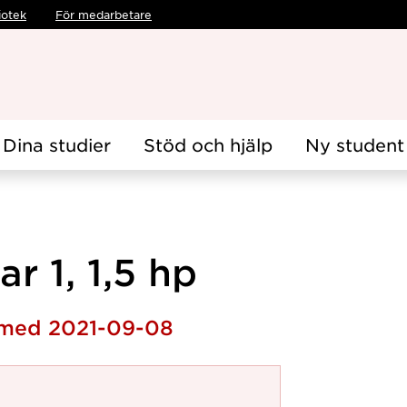
iotek
För medarbetare
Dina studier
Stöd och hjälp
Ny student
r 1, 1,5 hp
h med 2021-09-08