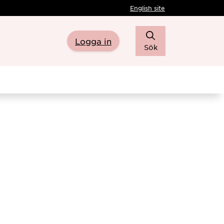
English site
Logga in
Sök