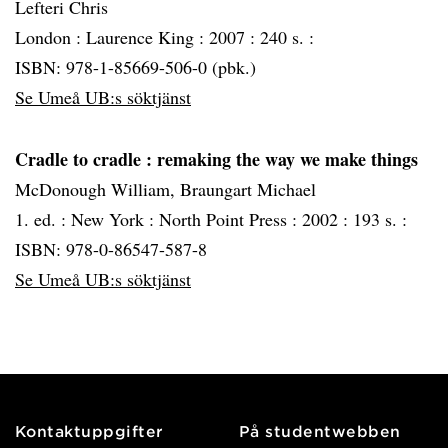
Lefteri Chris
London :
Laurence King :
2007 :
240 s. :
ISBN: 978-1-85669-506-0 (pbk.)
Se Umeå UB:s söktjänst
Cradle to cradle
: remaking the way we make things
McDonough William, Braungart Michael
1. ed. :
New York :
North Point Press :
2002 :
193 s. :
ISBN: 978-0-86547-587-8
Se Umeå UB:s söktjänst
Kontaktuppgifter
På studentwebben