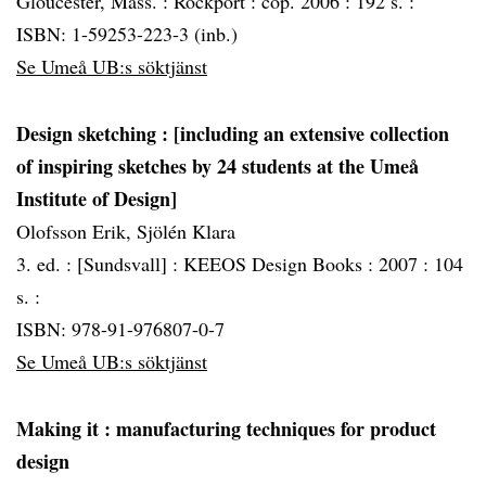
Gloucester, Mass. :
Rockport :
cop. 2006 :
192 s. :
ISBN: 1-59253-223-3 (inb.)
Se Umeå UB:s söktjänst
Design sketching
: [including an extensive collection
of inspiring sketches by 24 students at the Umeå
Institute of Design]
Olofsson Erik, Sjölén Klara
3. ed. :
[Sundsvall] :
KEEOS Design Books :
2007 :
104
s. :
ISBN: 978-91-976807-0-7
Se Umeå UB:s söktjänst
Making it
: manufacturing techniques for product
design