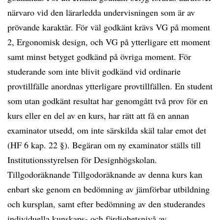
närvaro vid den lärarledda undervisningen som är av
prövande karaktär. För väl godkänt krävs VG på moment
2, Ergonomisk design, och VG på ytterligare ett moment
samt minst betyget godkänd på övriga moment. För
studerande som inte blivit godkänd vid ordinarie
provtillfälle anordnas ytterligare provtillfällen. En student
som utan godkänt resultat har genomgått två prov för en
kurs eller en del av en kurs, har rätt att få en annan
examinator utsedd, om inte särskilda skäl talar emot det
(HF 6 kap. 22 §). Begäran om ny examinator ställs till
Institutionsstyrelsen för Designhögskolan.
Tillgodoräknande Tillgodoräknande av denna kurs kan
enbart ske genom en bedömning av jämförbar utbildning
och kursplan, samt efter bedömning av den studerandes
individuella kunskaps- och färdighetsnivå av