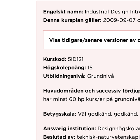
Engelskt namn:
Industrial Design Int
Denna kursplan gäller:
2009-09-07
o
Visa tidigare/senare versioner av 
Kurskod:
5ID121
Högskolepoäng:
15
Utbildningsnivå:
Grundnivå
Huvudområden och successiv fördju
har minst 60 hp kurs/er på grundniv
Betygsskala:
Väl godkänd, godkänd,
Ansvarig institution:
Designhögskolan
Beslutad av:
teknisk-naturvetenskapl