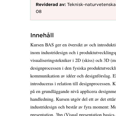
Reviderad av:
Teknisk-naturvetenska
08
Innehåll
Kursen BAS ger en översikt av och introdukti
inom industridesign och i produktutvecklingsp
visualiseringstekniker i 2D (skiss) och 3D (m
designprocessen i den fysiska produktutveckl
kommunikation av idéer och designförslag. E
introduceras i relation till designprocessen. 
på en grundläggande nivå applicera designmet
handledning. Kursen utgör del ett av det ettår
industridesign och består av fyra moment: M
presentation, 3hp (Visual presentation basics,