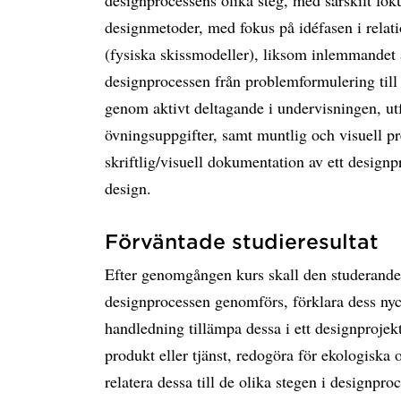
designprocessens olika steg, med särskilt fok
designmetoder, med fokus på idéfasen i relatio
(fysiska skissmodeller), liksom inlemmandet 
designprocessen från problemformulering till 
genom aktivt deltagande i undervisningen, u
övningsuppgifter, samt muntlig och visuell pr
skriftlig/visuell dokumentation av ett designpr
design.
Förväntade studieresultat
Efter genomgången kurs skall den studerande
designprocessen genomförs, förklara dess ny
handledning tillämpa dessa i ett designprojek
produkt eller tjänst, redogöra för ekologiska 
relatera dessa till de olika stegen i designpr