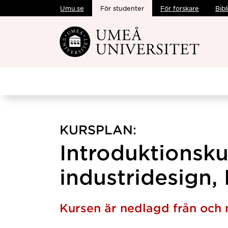
Umu.se
För studenter
För forskare
Bibl
Hoppa direkt till innehållet
KURSPLAN:
Introduktionsku
industridesign,
Kursen är nedlagd från oc