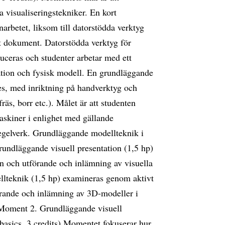
 visualiseringstekniker. En kort
narbetet, liksom till datorstödda verktyg
ett dokument. Datorstödda verktyg för
duceras och studenter arbetar med ett
entation och fysisk modell. En grundläggande
es, med inriktning på handverktyg och
räs, borr etc.). Målet är att studenten
askiner i enlighet med gällande
regelverk. Grundläggande modellteknik i
rundläggande visuell presentation (1,5 hp)
n och utförande och inlämning av visuella
llteknik (1,5 hp) examineras genom aktivt
örande och inlämning av 3D-modeller i
. Moment 2. Grundläggande visuell
asics, 3 credits) Momentet fokuserar hur