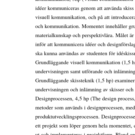
idéer kommuniceras genom att använda skiss
visuell kommunikation, och på att introducera
och kommunikation. Momentet innehåller gru
materialkunskap och perspektivlära. Målet är 
inför att kommunicera idéer och designförslag
ska kunna användas av studenten för idéskiss
Grundläggande visuell kommunikation (1,5 hp
undervisningen samt utförande och inlämning a
Grundläggande skissteknik (1,5 hp) examiner
undervisningen och inlämning av skisser och
Designprocessen, 4,5 hp (The design process,
metoder som används i designprocessen, med
produktutvecklingsprocessen. Designprocessen
ett projekt som löper genom hela momentet, d
ut och implementeras i projektform. Bland an