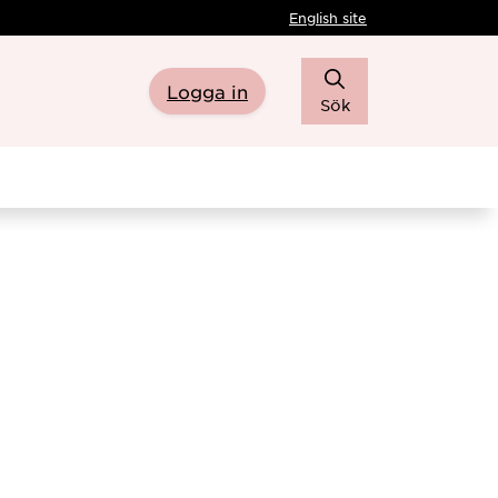
English site
Logga in
Sök