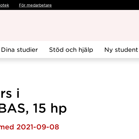
iotek
För medarbetare
Dina studier
Stöd och hjälp
Ny student
rs i
 BAS, 15 hp
h med 2021-09-08