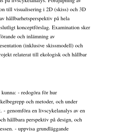
us på livscykelanalys. Fördjupning av
n till visualisering i 2D (skiss) och 3D
av hållbarhetsperspektiv på hela
slutligt konceptförslag. Examination sker
tförande och inlämning av
esentation (inklusive skissmodell) och
ojekt relaterat till ekologisk och hållbar
 kunna: - redogöra för hur
ckelbegrepp och metoder, och under
t. - genomföra en livscykelanalys av en
och hållbara perspektiv på design, och
ocessen. - uppvisa grundläggande