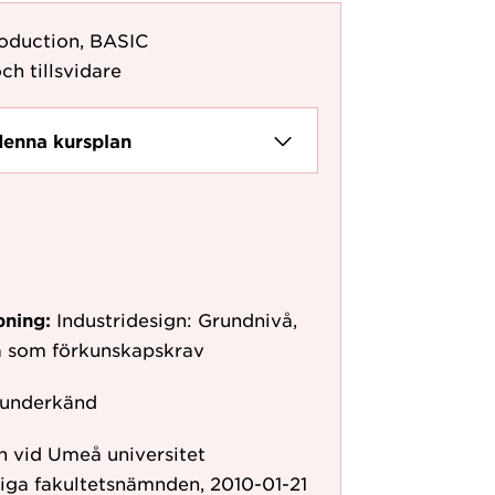
roduction, BASIC
ch tillsvidare
denna kursplan
pning:
Industridesign: Grundnivå,
å som förkunskapskrav
 underkänd
 vid Umeå universitet
iga fakultetsnämnden, 2010-01-21