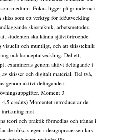
 som medium. Fokus ligger på grunderna i
 skiss som ett verktyg för idéutveckling
ndläggande skissteknik, arbetsmetoder,
att studenten ska känna självförtroende
 visuellt och muntligt, och att skissteknik
ning och konceptutveckling. Del ett,
), examineras genom aktivt deltagande i
v skisser och digitalt material. Del två,
as genom aktivt deltagande i
 övningsuppgifter. Moment 3.
 4,5 credits) Momentet introducerar de
 inriktning mot
s teori och praktik förmedlas och tränas i
är de olika stegen i designprocessen lärs
nat introduceras metoder för