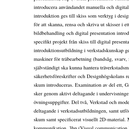
introducera användandet manuella och digitala
introduktion ges till skiss som verktyg i desig
för att skanna, rensa och skriva ut skisser i 
bildbehandling och digital presentation intro
specifikt projekt från skiss till digital pres
introduktionsutbildning i verkstadskunskap g
maskiner för träbearbetning (bandsåg, svarv, f
självständigt ska kunna hantera träverkstadsm
säkerhetsföreskrifter och Designhögskolans 
skum introduceras. Examination av del ett, G
sker genom aktivt deltagande i undervisninge
övningsuppgifter. Del två, Verkstad och mode
deltagande i verkstadsutbildningen, samt utf
skum samt specificerat visuellt 2D-material
kommunikation, 3hp (Visual communication b