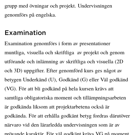
grupp med övningar och projekt. Undervisningen
genomförs på engelska.
Examination
Examination genomförs i form av presentationer 
muntliga, visuella och skriftliga  av projekt och genom
utförande och inlämning av skriftliga och visuella (2D
och 3D) uppgifter. Efter genomförd kurs ges något av
betygen Underkänd (U), Godkänd (G) eller Väl godkänd
(VG). För att bli godkänd på hela kursen krävs att
samtliga obligatoriska moment och tillämpningsarbeten
är godkända liksom att projektarbetena också är
godkända. För att erhålla godkänt betyg fordras därutöver
närvaro vid den lärarledda undervisningen som är av
prövande karaktär. För väl godkänt krävs VG på moment