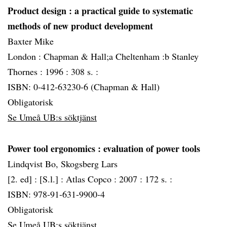
Product design
: a practical guide to systematic
methods of new product development
Baxter Mike
London :
Chapman & Hall;a Cheltenham :b Stanley
Thornes :
1996 :
308 s. :
ISBN: 0-412-63230-6 (Chapman & Hall)
Obligatorisk
Se Umeå UB:s söktjänst
Power tool ergonomics
: evaluation of power tools
Lindqvist Bo, Skogsberg Lars
[2. ed] :
[S.l.] :
Atlas Copco :
2007 :
172 s. :
ISBN: 978-91-631-9900-4
Obligatorisk
Se Umeå UB:s söktjänst