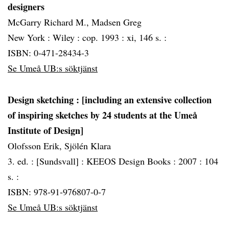
designers
McGarry Richard M., Madsen Greg
New York :
Wiley :
cop. 1993 :
xi, 146 s. :
ISBN: 0-471-28434-3
Se Umeå UB:s söktjänst
Design sketching
: [including an extensive collection
of inspiring sketches by 24 students at the Umeå
Institute of Design]
Olofsson Erik, Sjölén Klara
3. ed. :
[Sundsvall] :
KEEOS Design Books :
2007 :
104
s. :
ISBN: 978-91-976807-0-7
Se Umeå UB:s söktjänst