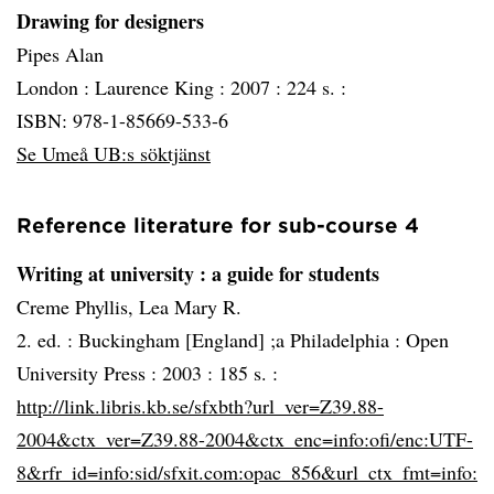
Drawing for designers
Pipes Alan
London :
Laurence King :
2007 :
224 s. :
ISBN: 978-1-85669-533-6
Se Umeå UB:s söktjänst
Reference literature for sub-course 4
Writing at university
: a guide for students
Creme Phyllis, Lea Mary R.
2. ed. :
Buckingham [England] ;a Philadelphia :
Open
University Press :
2003 :
185 s. :
http://link.libris.kb.se/sfxbth?url_ver=Z39.88-
2004&ctx_ver=Z39.88-2004&ctx_enc=info:ofi/enc:UTF-
8&rfr_id=info:sid/sfxit.com:opac_856&url_ctx_fmt=info: