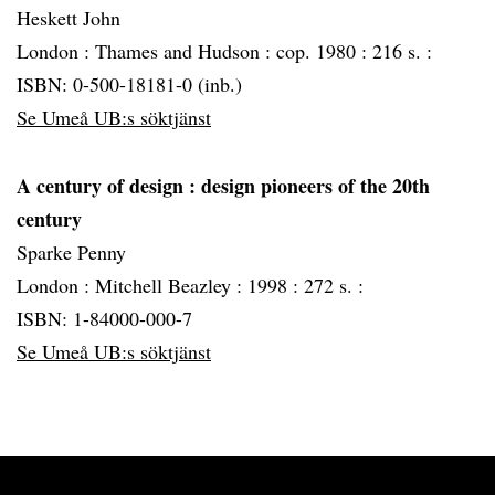
Heskett John
London :
Thames and Hudson :
cop. 1980 :
216 s. :
ISBN: 0-500-18181-0 (inb.)
Se Umeå UB:s söktjänst
A century of design
: design pioneers of the 20th
century
Sparke Penny
London :
Mitchell Beazley :
1998 :
272 s. :
ISBN: 1-84000-000-7
Se Umeå UB:s söktjänst