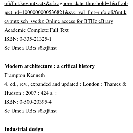
ofi/fmt:kev:mtx:ctx&sfx.ignore_date_threshold=1&rft.ob
ject_id=1000000000536821&svc_val_fmt=info:ofi/fmt:k
ev:mtx:sch_svc&z Online access for BTHz eBrary
Academic Complete:Full Text
ISBN: 0-335-21325-1
Se Umeå UB:s söktjänst
Modern architecture
: a critical history
Frampton Kenneth
4. ed., rev., expanded and updated :
London :
Thames &
Hudson :
2007 :
424 s. :
ISBN: 0-500-20395-4
Se Umeå UB:s söktjänst
Industrial design