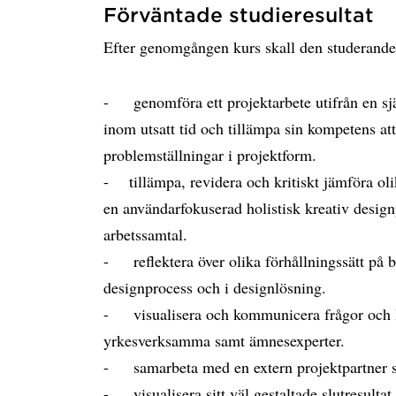
Förväntade studieresultat
Efter genomgången kurs skall den studerand
- genomföra ett projektarbete utifrån en sjä
inom utsatt tid och tillämpa sin kompetens at
problemställningar i projektform.
- tillämpa, revidera och kritiskt jämföra oli
en användarfokuserad holistisk kreativ designp
arbetssamtal.
- reflektera över olika förhållningssätt på 
designprocess och i designlösning.
- visualisera och kommunicera frågor och 
yrkesverksamma samt ämnesexperter.
- samarbeta med en extern projektpartner s
- visualisera sitt väl gestaltade slutresultat