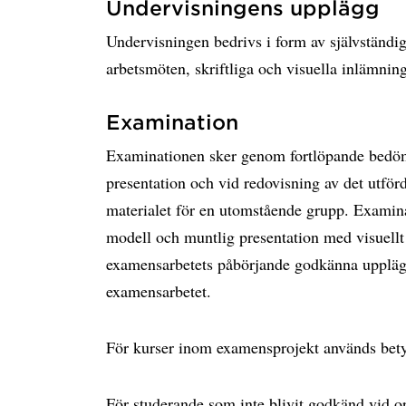
Undervisningens upplägg
Undervisningen bedrivs i form av självständi
arbetsmöten, skriftliga och visuella inlämning
Examination
Examinationen sker genom fortlöpande bedöm
presentation och vid redovisning av det utför
materialet för en utomstående grupp. Examinat
modell och muntlig presentation med visuellt 
examensarbetets påbörjande godkänna upplägg
examensarbetet.
För kurser inom examensprojekt används be
För studerande som inte blivit godkänd vid ord