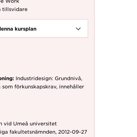
ee Work
 tillsvidare
denna kursplan
pning:
Industridesign: Grundnivå,
 som förkunskapskrav, innehåller
 vid Umeå universitet
liga fakultetsnämnden, 2012-09-27