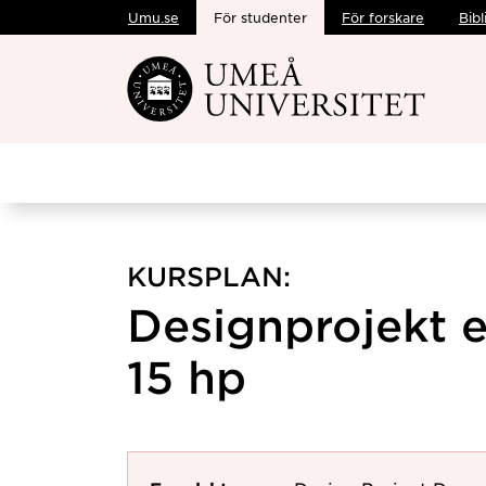
Umu.se
För studenter
För forskare
Bibl
Hoppa direkt till innehållet
KURSPLAN:
Designprojekt 
15 hp