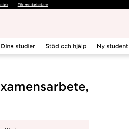
iotek
För medarbetare
Dina studier
Stöd och hjälp
Ny student
examensarbete,