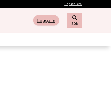
English site
Logga in
Sök