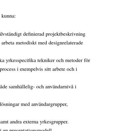
e kunna:
lvständigt definierad projektbeskrivning
t arbeta metodiskt med designrelaterade
ka yrkesspecifika tekniker och metoder för
rocess i exempelvis sitt arbete och i
både samhällelig- och användarnivå i
lösningar med användargrupper,
amt andra externa yrkesgrupper.
 i en presentationsmodell.