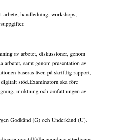
gt arbete, handledning, workshops,
suppgifter.
ning av arbetet, diskussioner, genom
da arbetet, samt genom presentation av
ionen baseras även på skriftlig rapport,
digitalt stöd.Examinatorn ska före
ning, inriktning och omfattningen av
tygen Godkänd (G) och Underkänd (U).
inarie provtillfälle anordnas ytterligare