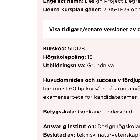
Engelskt namn:
Design Project Degr
Denna kursplan gäller:
2015-11-23
och
Visa tidigare/senare versioner av 
Kurskod:
5ID178
Högskolepoäng:
15
Utbildningsnivå:
Grundnivå
Huvudområden och successiv fördju
har minst 60 hp kurs/er på grundnivå
examensarbete för kandidatexamen
Betygsskala:
Godkänd, underkänd
Ansvarig institution:
Designhögskolan
Beslutad av:
teknisk-naturvetenskap