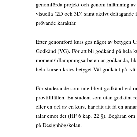
genomförda projekt och genom inlämning av ar
visuella (2D och 3D) samt aktivt deltagande 
prövande karaktär.
Efter genomförd kurs ges något av betygen U
Godkänd (VG). För att bli godkänd på hela ku
moment/tillämpningsarbeten är godkända, lik
hela kursen krävs betyget Väl godkänt på två
För studerande som inte blivit godkänd vid ord
provtillfällen. En student som utan godkänt r
eller en del av en kurs, har rätt att få en ann
talar emot det (HF 6 kap. 22 §). Begäran om ny
på Designhögskolan.