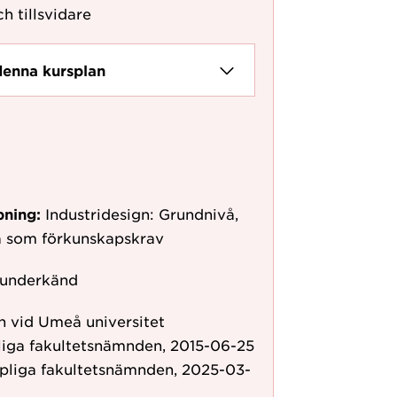
h tillsvidare
denna kursplan
pning:
Industridesign: Grundnivå,
å som förkunskapskrav
 underkänd
 vid Umeå universitet
liga fakultetsnämnden, 2015-06-25
pliga fakultetsnämnden, 2025-03-