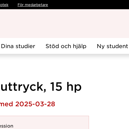
iotek
För medarbetare
Dina studier
Stöd och hjälp
Ny student
uttryck, 15 hp
h med 2025-03-28
ession