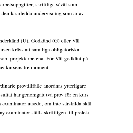
betsuppgifter, skriftliga såväl som
i den lärarledda undervisning som är av
nderkänd (U), Godkänd (G) eller Väl
rsen krävs att samtliga obligatoriska
som projektarbetena. För Väl godkänt på
 av kursens tre moment.
inarie provtillfälle anordnas ytterligare
esultat har genomgått två prov för en kurs
an examinator utsedd, om inte särskilda skäl
 examinator ställs skriftligen till prefekt