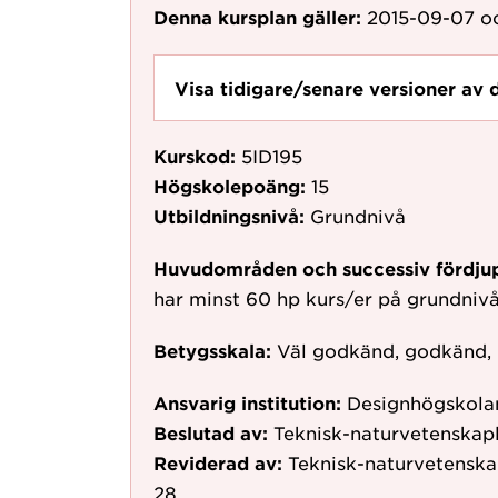
Denna kursplan gäller:
2015-09-07
oc
Visa tidigare/senare versioner av 
Kurskod:
5ID195
Högskolepoäng:
15
Utbildningsnivå:
Grundnivå
Huvudområden och successiv fördju
har minst 60 hp kurs/er på grundniv
Betygsskala:
Väl godkänd, godkänd,
Ansvarig institution:
Designhögskolan
Beslutad av:
Teknisk-naturvetenskap
Reviderad av:
Teknisk-naturvetenska
28