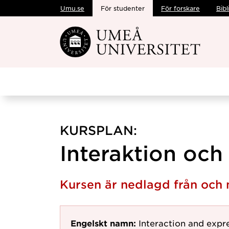
Umu.se
För studenter
För forskare
Bibl
Hoppa direkt till innehållet
KURSPLAN:
Interaktion och 
Kursen är nedlagd från oc
Engelskt namn:
Interaction and expr