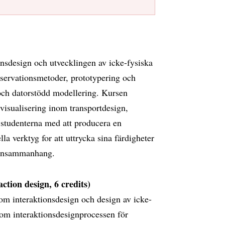
onsdesign och utvecklingen av icke-fysiska
observationsmetoder, prototypering och
 och datorstödd modellering. Kursen
 visualisering inom transportdesign,
 studenterna med att producera en
lla verktyg for att uttrycka sina färdigheter
signsammanhang.
ction design, 6 credits)
nom interaktionsdesign och design av icke-
nom interaktionsdesignprocessen för