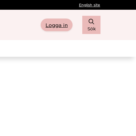
English site
Logga in
Sök