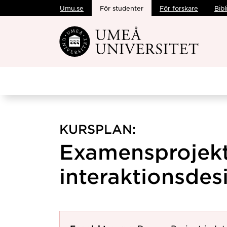
Umu.se
För studenter
För forskare
Bibl
Hoppa direkt till innehållet
KURSPLAN:
Examensprojekt
interaktionsdes