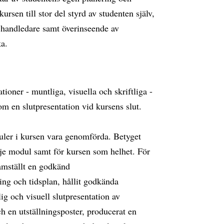
rsen till stor del styrd av studenten själv,
 handledare samt överinseende av
a.
ioner - muntliga, visuella och skriftliga -
om en slutpresentation vid kursens slut.
uler i kursen vara genomförda. Betyget
je modul samt för kursen som helhet. För
ramställt en godkänd
g och tidsplan, hållit godkända
ig och visuell slutpresentation av
h en utställningsposter, producerat en