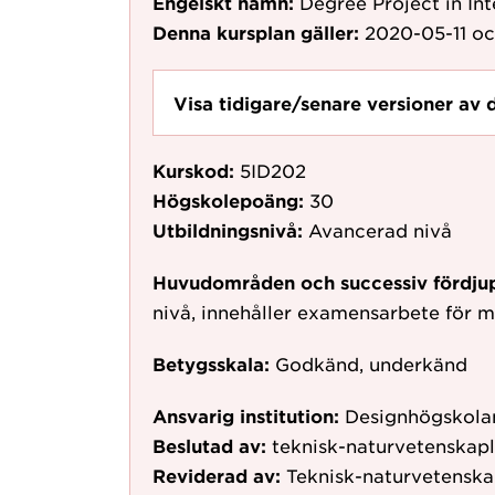
Engelskt namn:
Degree Project in In
Denna kursplan gäller:
2020-05-11
oc
Visa tidigare/senare versioner av 
Kurskod:
5ID202
Högskolepoäng:
30
Utbildningsnivå:
Avancerad nivå
Huvudområden och successiv fördju
nivå, innehåller examensarbete för
Betygsskala:
Godkänd, underkänd
Ansvarig institution:
Designhögskolan
Beslutad av:
teknisk-naturvetenskap
Reviderad av:
Teknisk-naturvetenska