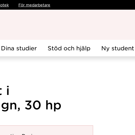
iotek
För medarbetare
Dina studier
Stöd och hjälp
Ny student
 i
ign, 30 hp