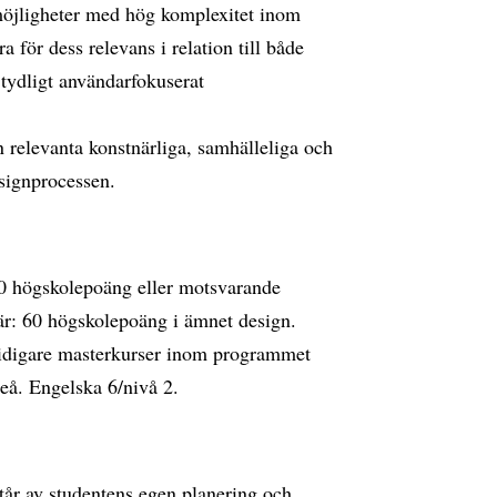
nmöjligheter med hög komplexitet inom
 för dess relevans i relation till både
tydligt användarfokuserat
 relevanta konstnärliga, samhälleliga och
designprocessen.
0 högskolepoäng eller motsvarande
är: 60 högskolepoäng i ämnet design.
tidigare masterkurser inom programmet
eå. Engelska 6/nivå 2.
tår av studentens egen planering och