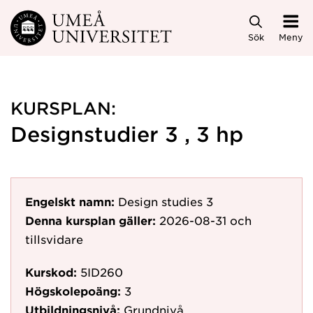
Hoppa direkt till innehållet
Sök
Meny
KURSPLAN:
Designstudier 3 , 3 hp
Engelskt namn:
Design studies 3
Denna kursplan gäller:
2026-08-31
och
tillsvidare
Kurskod:
5ID260
Högskolepoäng:
3
Utbildningsnivå:
Grundnivå