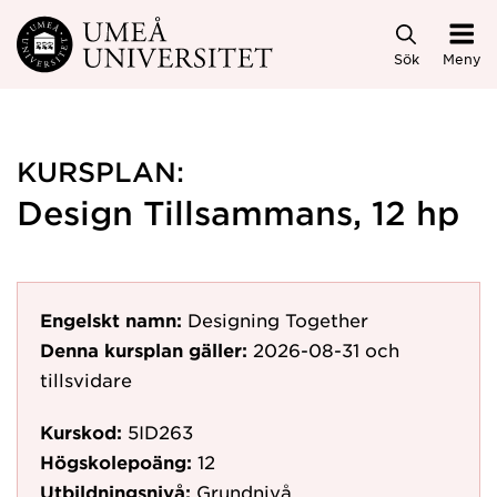
Hoppa direkt till innehållet
Sök
Meny
KURSPLAN:
Design Tillsammans, 12 hp
Engelskt namn:
Designing Together
Denna kursplan gäller:
2026-08-31
och
tillsvidare
Kurskod:
5ID263
Högskolepoäng:
12
Utbildningsnivå:
Grundnivå