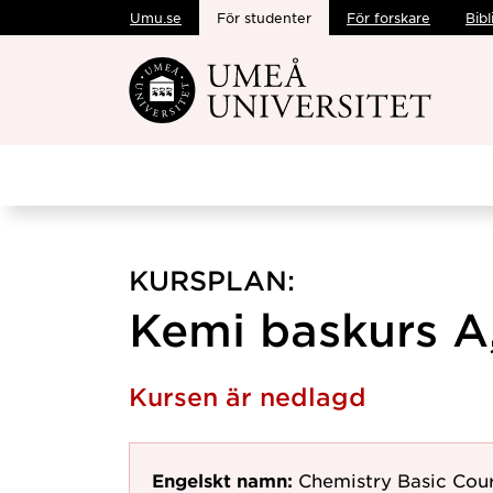
Umu.se
För studenter
För forskare
Bibl
Hoppa direkt till innehållet
KURSPLAN:
Kemi baskurs A,
Kursen är nedlagd
Engelskt namn:
Chemistry Basic Cou