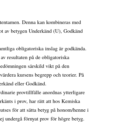
gt tentamen. Denna kan kombineras med
got av betygen Underkänd (U), Godkänd
samtliga obligatoriska inslag är godkända.
v resultaten på de obligatoriska
edömningen särskild vikt på den
värdera kursens begrepp och teorier. På
erkänd eller Godkänd.
inarie provtillfälle anordnas ytterligare
rkänts i prov, har rätt att hos Kemiska
e utses för att sätta betyg på honom/henne i
 ej undergå förnyat prov för högre betyg.