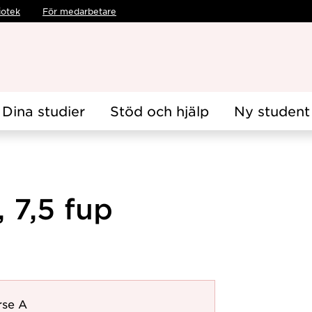
iotek
För medarbetare
Dina studier
Stöd och hjälp
Ny student
 7,5 fup
rse A