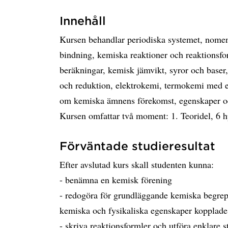
Innehåll
Kursen behandlar periodiska systemet, nome
bindning, kemiska reaktioner och reaktionsf
beräkningar, kemisk jämvikt, syror och baser
och reduktion, elektrokemi, termokemi med e
om kemiska ämnens förekomst, egenskaper 
Kursen omfattar två moment: 1. Teoridel, 6 h
Förväntade studieresultat
Efter avslutad kurs skall studenten kunna:
- benämna en kemisk förening
- redogöra för grundläggande kemiska begre
kemiska och fysikaliska egenskaper kopplade t
- skriva reaktionsformler och utföra enklare 