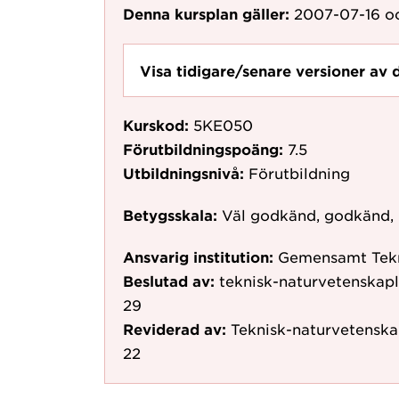
Denna kursplan gäller:
2007-07-16
oc
Visa tidigare/senare versioner av 
Kurskod:
5KE050
Förutbildningspoäng:
7.5
Utbildningsnivå:
Förutbildning
Betygsskala:
Väl godkänd, godkänd,
Ansvarig institution:
Gemensamt Tekn
Beslutad av:
teknisk-naturvetenskap
29
Reviderad av:
Teknisk-naturvetenska
22