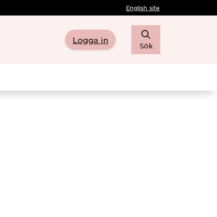
English site
Logga in
Sök