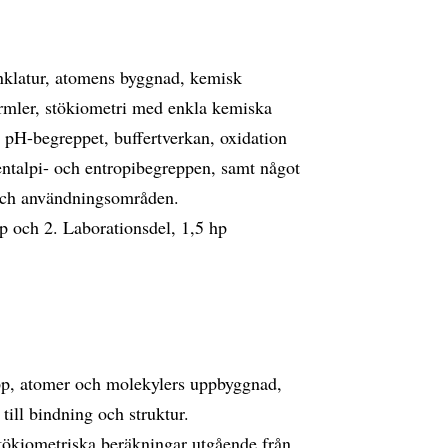
nklatur, atomens byggnad, kemisk
ormler, stökiometri med enkla kemiska
, pH-begreppet, buffertverkan, oxidation
ntalpi- och entropibegreppen, samt något
och användningsområden.
p och 2. Laborationsdel, 1,5 hp
pp, atomer och molekylers uppbyggnad,
ill bindning och struktur.
stökiometriska beräkningar utgående från