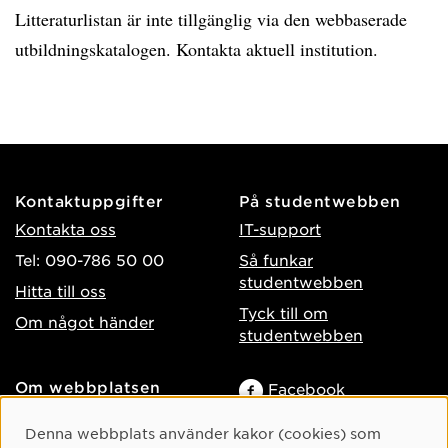
Litteraturlistan är inte tillgänglig via den webbaserade
utbildningskatalogen. Kontakta aktuell institution.
Kontaktuppgifter
På studentwebben
Kontakta oss
IT-support
Tel: 090-786 50 00
Så funkar
studentwebben
Hitta till oss
Tyck till om
Om något händer
studentwebben
Om webbplatsen
Facebook
Tillgänglighet på umu.se
Instagram
Cookie-samtycke
Denna webbplats använder kakor (cookies) som
Behandling av