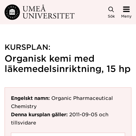
Hoppa direkt till innehållet
Sök
Meny
KURSPLAN:
Organisk kemi med
läkemedelsinriktning, 15 hp
Engelskt namn:
Organic Pharmaceutical
Chemistry
Denna kursplan gäller:
2011-09-05
och
tillsvidare