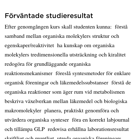
Förväntade studieresultat
Efter genomgången kurs skall studenten kunna:  förstå
samband mellan organiska molekylers struktur och
egenskaper/reaktivitet  ha kunskap om organiska
molekylers tredimensionella utsträckning och kiralitet 
redogöra för grundläggande organiska
reaktionsmekanismer  föreslå syntesmetoder för enklare
organisk föreningar och läkemedelssubstanser  förstå de
organiska reaktioner som äger rum vid metabolismen 
beskriva växelverkan mellan läkemedel och biologiska
makromolekyler  planera, praktiskt genomföra och
utvärdera organiska synteser  föra en korrekt labjournal
och tillämpa GLP  redovisa erhållna laborationsresultat
skriftligt och muntligt  utreda organiska föreningars