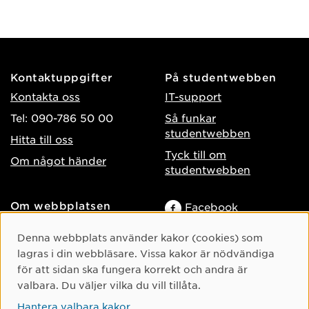
Kontaktuppgifter
På studentwebben
Kontakta oss
IT-support
Tel: 090-786 50 00
Så funkar
studentwebben
Hitta till oss
Tyck till om
Om något händer
studentwebben
Om webbplatsen
Facebook
Tillgänglighet på umu.se
Instagram
Cookie-samtycke
Denna webbplats använder kakor (cookies) som
Behandling av
TikTok
lagras i din webbläsare. Vissa kakor är nödvändiga
personuppgifter
för att sidan ska fungera korrekt och andra är
Youtube
Hantera kakor
valbara. Du väljer vilka du vill tillåta.
LinkedIn
Hantera valbara kakor