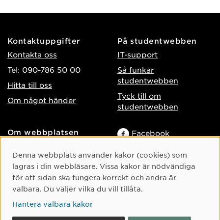
Kontaktuppgifter
På studentwebben
Kontakta oss
IT-support
Tel: 090-786 50 00
Så funkar
studentwebben
Hitta till oss
Tyck till om
Om något händer
studentwebben
Om webbplatsen
Facebook
Tillgänglighet på umu.se
Instagram
Cookie-samtycke
Denna webbplats använder kakor (cookies) som
Behandling av
TikTok
lagras i din webbläsare. Vissa kakor är nödvändiga
personuppgifter
för att sidan ska fungera korrekt och andra är
Youtube
Hantera kakor
valbara. Du väljer vilka du vill tillåta.
LinkedIn
Hantera valbara kakor