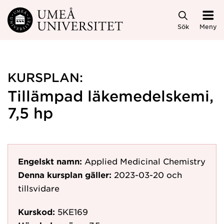
Hoppa direkt till innehållet
Sök
Meny
KURSPLAN:
Tillämpad läkemedelskemi,
7,5 hp
Engelskt namn:
Applied Medicinal Chemistry
Denna kursplan gäller:
2023-03-20
och
tillsvidare
Kurskod:
5KE169