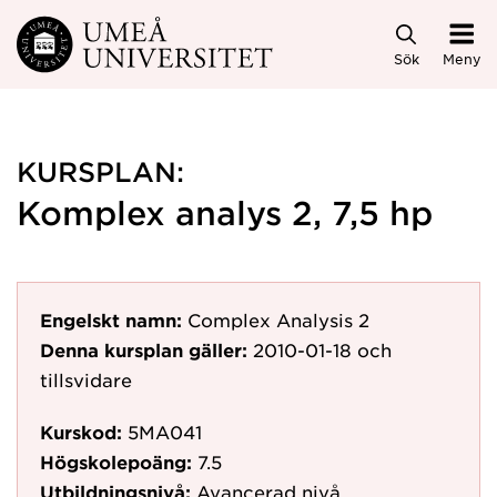
Hoppa direkt till innehållet
Sök
Meny
KURSPLAN:
Komplex analys 2, 7,5 hp
Engelskt namn:
Complex Analysis 2
Denna kursplan gäller:
2010-01-18
och
tillsvidare
Kurskod:
5MA041
Högskolepoäng:
7.5
Utbildningsnivå:
Avancerad nivå