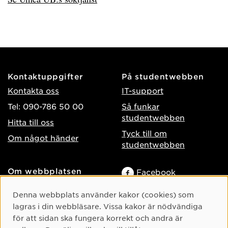
Kontaktuppgifter
På studentwebben
Kontakta oss
IT-support
Tel: 090-786 50 00
Så funkar
studentwebben
Hitta till oss
Tyck till om
Om något händer
studentwebben
Om webbplatsen
Facebook
Tillgänglighet på umu.se
Instagram
Cookie-samtycke
Denna webbplats använder kakor (cookies) som
Behandling av
TikTok
lagras i din webbläsare. Vissa kakor är nödvändiga
personuppgifter
för att sidan ska fungera korrekt och andra är
Youtube
Hantera kakor