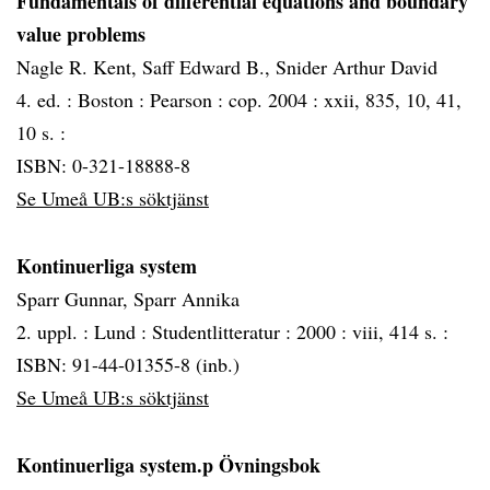
Fundamentals of differential equations and boundary
value problems
Nagle R. Kent, Saff Edward B., Snider Arthur David
4. ed. :
Boston :
Pearson :
cop. 2004 :
xxii, 835, 10, 41,
10 s. :
ISBN: 0-321-18888-8
Se Umeå UB:s söktjänst
Kontinuerliga system
Sparr Gunnar, Sparr Annika
2. uppl. :
Lund :
Studentlitteratur :
2000 :
viii, 414 s. :
ISBN: 91-44-01355-8 (inb.)
Se Umeå UB:s söktjänst
Kontinuerliga system.p Övningsbok