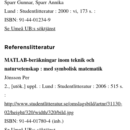
Sparr Gunnar, Sparr Annika
Lund :
Studentlitteratur :
2000 :
vi, 173 s. :
ISBN: 91-44-01234-9
Se Umeå UB:s söktjänst
Referenslitteratur
MATLAB-beräkningar inom teknik och
naturvetenskap
: med symbolisk matematik
Jönsson Per
2., [utök.] uppl. :
Lund :
Studentlitteratur :
2006 :
515 s.
:
http://www.studentlitteratur.se/omslagsbild/artnr/31130-
02/height/320/width/320/bild.jpg
ISBN: 91-44-01780-4 (inb.)
Se Umeå UB:s söktjänst