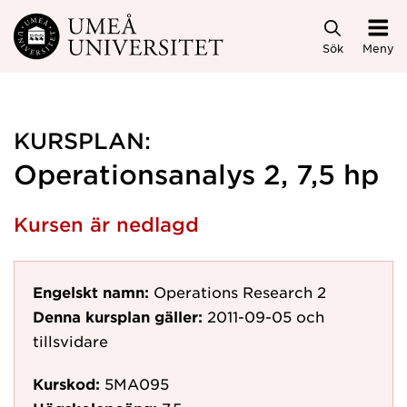
Hoppa direkt till innehållet
Sök
Meny
KURSPLAN:
Operationsanalys 2, 7,5 hp
Kursen är nedlagd
Engelskt namn:
Operations Research 2
Denna kursplan gäller:
2011-09-05
och
tillsvidare
Kurskod:
5MA095