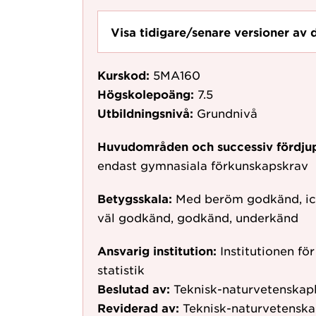
Visa tidigare/senare versioner av 
Kurskod:
5MA160
Högskolepoäng:
7.5
Utbildningsnivå:
Grundnivå
Huvudområden och successiv fördju
endast gymnasiala förkunskapskrav
Betygsskala:
Med beröm godkänd, ic
väl godkänd, godkänd, underkänd
Ansvarig institution:
Institutionen f
statistik
Beslutad av:
Teknisk-naturvetenskap
Reviderad av:
Teknisk-naturvetenska