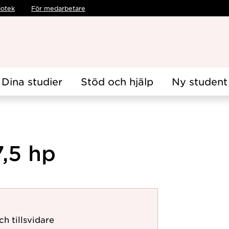
iotek
För medarbetare
Dina studier
Stöd och hjälp
Ny student
7,5 hp
ch tillsvidare