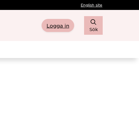
English site
Logga in
Sök