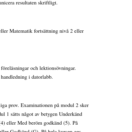
icera resultaten skriftligt.
er Matematik fortsättning nivå 2 eller
föreläsningar och lektionsövningar.
handledning i datorlabb.
liga prov. Examinationen på modul 2 sker
dul 1 sätts något av betygen Underkänd
(4) eller Med beröm godkänd (5). På
eller Godkänd (G). På hela kursen ges