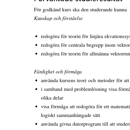
För godkänd kurs ska den studerande kunna
Kunskap och förståelse
redogöra för teorin för linjära ekvationss
redogöra för centrala begrepp inom vekto
redogöra för teorin för allmänna vektorru
Färdighet och förmåga​
använda kursens teori och metoder för at
i samband med problemlösning visa förmåg
olika delar
visa förmåga att redogöra för ett matemati
logiskt sammanhängade sätt
använda givna datorprogram till att stude