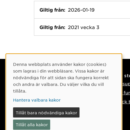
Giltig från:
2026-01-19
Giltig från:
2021 vecka 3
Cookie-samtycke
Denna webbplats använder kakor (cookies)
som lagras i din webbläsare. Vissa kakor är
Kontaktuppgifter
På s
nödvändiga för att sidan ska fungera korrekt
Kontakta oss
IT-su
och andra är valbara. Du väljer vilka du vill
tillåta.
Tel: 090-786 50 00
Så fu
Hantera valbara kakor
Hitta till oss
Tyck 
Om något händer
Tillåt bara nödvändiga kakor
Tillåt alla kakor