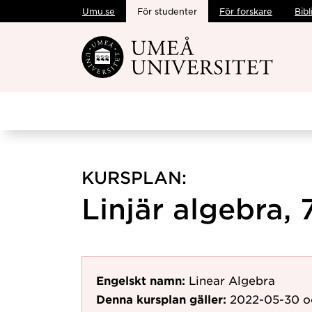
Umu.se
För studenter
För forskare
Bibl
Hoppa direkt till innehållet
KURSPLAN:
Linjär algebra, 
Engelskt namn:
Linear Algebra
Denna kursplan gäller:
2022-05-30
o