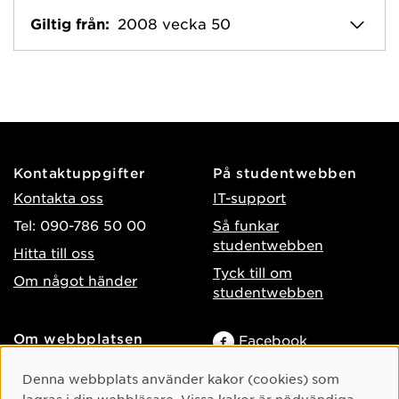
Giltig från:
2008 vecka 50
Kontaktuppgifter
På studentwebben
Kontakta oss
IT-support
Tel: 090-786 50 00
Så funkar
studentwebben
Hitta till oss
Tyck till om
Om något händer
studentwebben
Om webbplatsen
Facebook
Tillgänglighet på umu.se
Instagram
Cookie-samtycke
Denna webbplats använder kakor (cookies) som
Behandling av