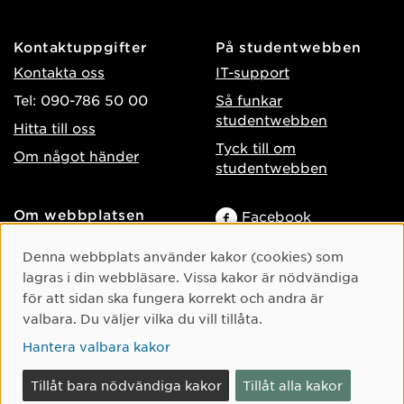
Kontaktuppgifter
På studentwebben
Kontakta oss
IT-support
Tel: 090-786 50 00
Så funkar
studentwebben
Hitta till oss
Tyck till om
Om något händer
studentwebben
Om webbplatsen
Facebook
Tillgänglighet på umu.se
Instagram
Cookie-samtycke
Denna webbplats använder kakor (cookies) som
Behandling av
TikTok
lagras i din webbläsare. Vissa kakor är nödvändiga
personuppgifter
för att sidan ska fungera korrekt och andra är
Youtube
Hantera kakor
valbara. Du väljer vilka du vill tillåta.
LinkedIn
Hantera valbara kakor
Tillåt bara nödvändiga kakor
Tillåt alla kakor