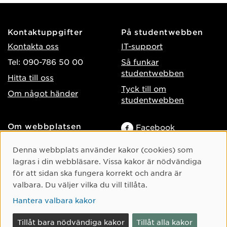
Kontaktuppgifter
På studentwebben
Kontakta oss
IT-support
Tel: 090-786 50 00
Så funkar
studentwebben
Hitta till oss
Tyck till om
Om något händer
studentwebben
Om webbplatsen
Facebook
Tillgänglighet på umu.se
Instagram
Cookie-samtycke
Denna webbplats använder kakor (cookies) som
Behandling av
TikTok
lagras i din webbläsare. Vissa kakor är nödvändiga
personuppgifter
för att sidan ska fungera korrekt och andra är
Youtube
Hantera kakor
valbara. Du väljer vilka du vill tillåta.
LinkedIn
Hantera valbara kakor
Tillåt bara nödvändiga kakor
Tillåt alla kakor