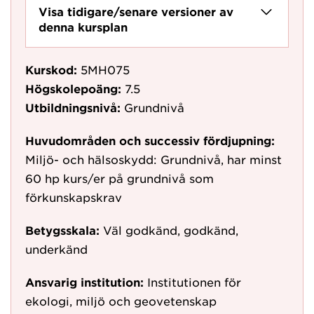
Visa tidigare/senare versioner av
denna kursplan
Kurskod:
5MH075
Högskolepoäng:
7.5
Utbildningsnivå:
Grundnivå
Huvudområden och successiv fördjupning:
Miljö- och hälsoskydd: Grundnivå, har minst
60 hp kurs/er på grundnivå som
förkunskapskrav
Betygsskala:
Väl godkänd, godkänd,
underkänd
Ansvarig institution:
Institutionen för
ekologi, miljö och geovetenskap