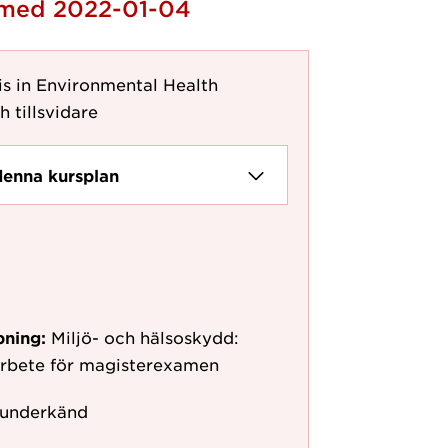
h med 2022-01-04
s in Environmental Health
h tillsvidare
denna kursplan
pning:
Miljö- och hälsoskydd:
arbete för magisterexamen
 underkänd