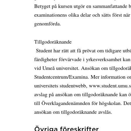
Betyget på kursen utgör en sammanfattande b
examinationens olika delar och sätts först nä
genomförda.
Tillgodoräknande
Student har rätt att få prövat om tidigare ut
färdigheter förvärvade i yrkesverksamhet kan
vid Umeå universitet. Ansökan om tillgodoräk
Studentcentrum/Examina. Mer information o
universitets studentwebb, www.student.umu.se
avslag på ansökan om tillgodoräknande kan ö
till Överklagandenämnden för högskolan. Dett
ansökan om tillgodoräknande avslås.
Övriga föreskrifter