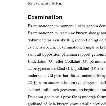
för examensarbeten.
Examination
Examinationen av moment 1 sker genom den sk
Examinationen av resten av kursen sker genom 
dokumenteras i en skriftlig rapport enligt d
examensarbeten. I examinationen ingår också 
samt att opposition på annan rapport genomf
Underkänd (U), eller Godkänd (G), på momen
av betygen underkänd (U), godkänd (G) elle
underkänts vid prov har rätt att undergå förny
22 §), samt studerande som två gånger underkän
ekologi, miljö och geovetenskap begära att an
Den som godkänts i prov får ej undergå förnya
godkänd på hela kursen krävs att alla prov o