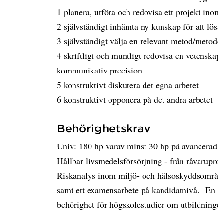
1 planera, utföra och redovisa ett projekt ino
2 självständigt inhämta ny kunskap för att lö
3 självständigt välja en relevant metod/metode
4 skriftligt och muntligt redovisa en vetens
kommunikativ precision
5 konstruktivt diskutera det egna arbetet
6 konstruktivt opponera på det andra arbetet
Behörighetskrav
Univ: 180 hp varav minst 30 hp på avancerad 
Hållbar livsmedelsförsörjning - från råvarupr
Riskanalys inom miljö- och hälsoskyddsområd
samt ett examensarbete på kandidatnivå. En
behörighet för högskolestudier om utbildning