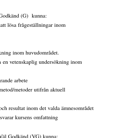
et Godkänd (G) kunna:
att lösa frågeställningar inom
ökning inom huvudområdet.
ara en vetenskaplig undersökning inom
rande arbete
metod/metoder utifrån aktuell
r och resultat inom det valda ämnesområdet
tsvarar kursens omfattning
t Väl Godkänd (VG) kunna: