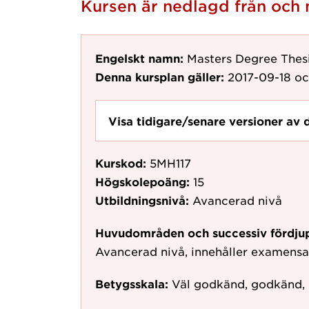
Kursen är nedlagd från oc
Engelskt namn:
Masters Degree Thesi
Denna kursplan gäller:
2017-09-18
oc
Visa tidigare/senare versioner av 
Kurskod:
5MH117
Högskolepoäng:
15
Utbildningsnivå:
Avancerad nivå
Huvudområden och successiv fördju
Avancerad nivå, innehåller examens
Betygsskala:
Väl godkänd, godkänd,