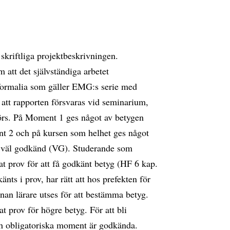
riftliga projektbeskrivningen.
att det självständiga arbetet
e formalia som gäller EMG:s serie med
att rapporten försvaras vid seminarium,
örs. På Moment 1 ges något av betygen
t 2 och på kursen som helhet ges något
r väl godkänd (VG). Studerande som
at prov för att få godkänt betyg (HF 6 kap.
ts i prov, har rätt att hos prefekten för
nan lärare utses för att bestämma betyg.
t prov för högre betyg. För att bli
ch obligatoriska moment är godkända.