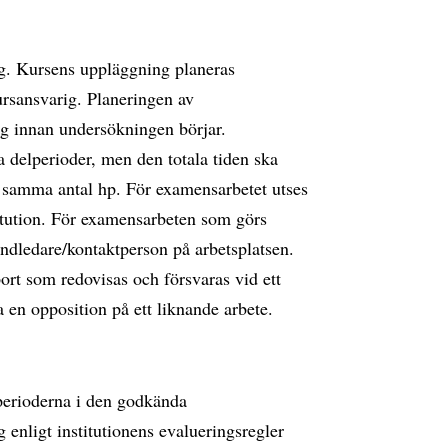
. Kursens uppläggning planeras
rsansvarig. Planeringen av
g innan undersökningen börjar.
a delperioder, men den totala tiden ska
 samma antal hp. För examensarbetet utses
itution. För examensarbeten som görs
andledare/kontaktperson på arbetsplatsen.
port som redovisas och försvaras vid ett
en opposition på ett liknande arbete.
perioderna i den godkända
enligt institutionens evalueringsregler