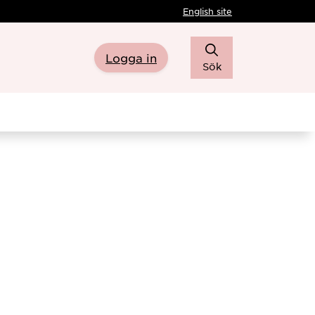
English site
Logga in
Sök