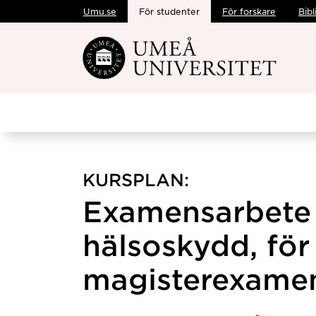
Umu.se
För studenter
För forskare
Bibl
Hoppa direkt till innehållet
KURSPLAN:
Examensarbete 
hälsoskydd, för
magisterexamen