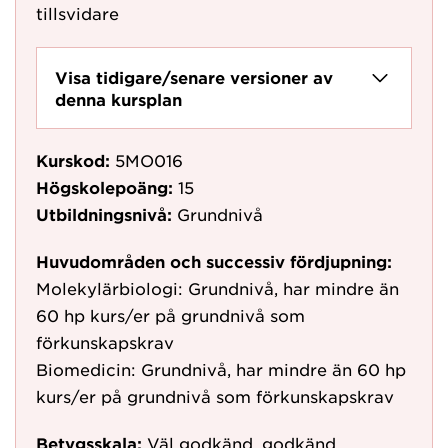
tillsvidare
Visa tidigare/senare versioner av
denna kursplan
Kurskod:
5MO016
Högskolepoäng:
15
Utbildningsnivå:
Grundnivå
Huvudområden och successiv fördjupning:
Molekylärbiologi: Grundnivå, har mindre än
60 hp kurs/er på grundnivå som
förkunskapskrav
Biomedicin: Grundnivå, har mindre än 60 hp
kurs/er på grundnivå som förkunskapskrav
Betygsskala:
Väl godkänd, godkänd,