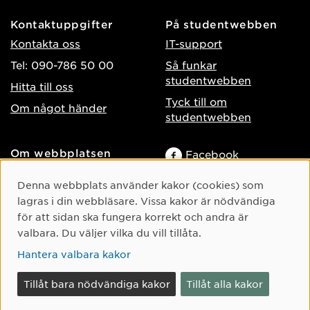
Kontaktuppgifter
På studentwebben
Kontakta oss
IT-support
Tel: 090-786 50 00
Så funkar
studentwebben
Hitta till oss
Tyck till om
Om något händer
studentwebben
Om webbplatsen
Facebook
Tillgänglighet på umu.se
Instagram
Cookie-samtycke
Denna webbplats använder kakor (cookies) som
Behandling av
TikTok
lagras i din webbläsare. Vissa kakor är nödvändiga
personuppgifter
för att sidan ska fungera korrekt och andra är
Youtube
Hantera kakor
valbara. Du väljer vilka du vill tillåta.
LinkedIn
Hantera valbara kakor
Tillåt bara nödvändiga kakor
Tillåt alla kakor