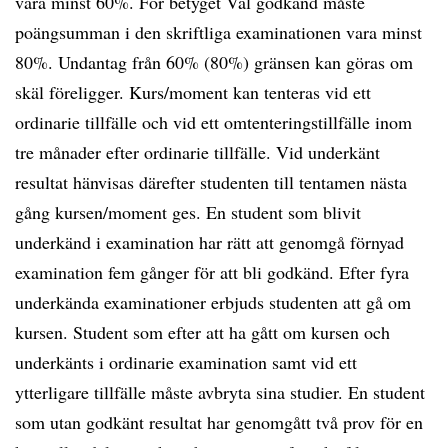
vara minst 60%. För betyget Väl godkänd måste
poängsumman i den skriftliga examinationen vara minst
80%. Undantag från 60% (80%) gränsen kan göras om
skäl föreligger. Kurs/moment kan tenteras vid ett
ordinarie tillfälle och vid ett omtenteringstillfälle inom
tre månader efter ordinarie tillfälle. Vid underkänt
resultat hänvisas därefter studenten till tentamen nästa
gång kursen/moment ges. En student som blivit
underkänd i examination har rätt att genomgå förnyad
examination fem gånger för att bli godkänd. Efter fyra
underkända examinationer erbjuds studenten att gå om
kursen. Student som efter att ha gått om kursen och
underkänts i ordinarie examination samt vid ett
ytterligare tillfälle måste avbryta sina studier. En student
som utan godkänt resultat har genomgått två prov för en