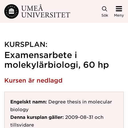
Hoppa direkt till innehållet
Sök
Meny
KURSPLAN:
Examensarbete i
molekylärbiologi, 60 hp
Kursen är nedlagd
Engelskt namn:
Degree thesis in molecular
biology
Denna kursplan gäller:
2009-08-31
och
tillsvidare