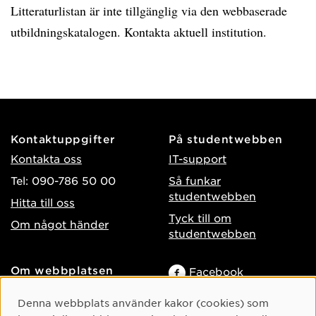
Litteraturlistan är inte tillgänglig via den webbaserade
utbildningskatalogen. Kontakta aktuell institution.
Kontaktuppgifter
På studentwebben
Kontakta oss
IT-support
Tel: 090-786 50 00
Så funkar
studentwebben
Hitta till oss
Tyck till om
Om något händer
studentwebben
Om webbplatsen
Facebook
Tillgänglighet på umu.se
Instagram
Cookie-samtycke
Denna webbplats använder kakor (cookies) som
Behandling av