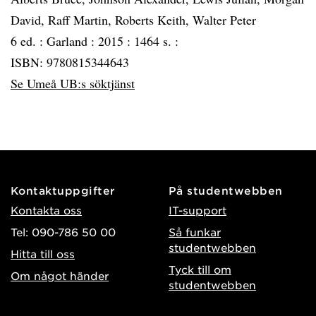
David, Raff Martin, Roberts Keith, Walter Peter
6 ed. :
Garland :
2015 :
1464 s. :
ISBN: 9780815344643
Se Umeå UB:s söktjänst
Kontaktuppgifter
På studentwebben
Kontakta oss
IT-support
Tel: 090-786 50 00
Så funkar
studentwebben
Hitta till oss
Tyck till om
Om något händer
studentwebben