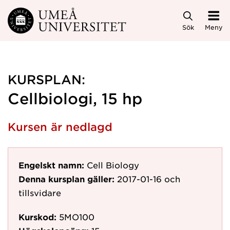
Hoppa direkt till innehållet
Sök
Meny
KURSPLAN:
Cellbiologi, 15 hp
Kursen är nedlagd
Engelskt namn:
Cell Biology
Denna kursplan gäller:
2017-01-16
och
tillsvidare
Kurskod:
5MO100