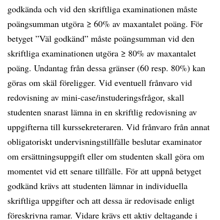
godkända och vid den skriftliga examinationen måste
poängsumman utgöra ≥ 60% av maxantalet poäng. För
betyget ”Väl godkänd” måste poängsumman vid den
skriftliga examinationen utgöra ≥ 80% av maxantalet
poäng. Undantag från dessa gränser (60 resp. 80%) kan
göras om skäl föreligger. Vid eventuell frånvaro vid
redovisning av mini-case/instuderingsfrågor, skall
studenten snarast lämna in en skriftlig redovisning av
uppgifterna till kurssekreteraren. Vid frånvaro från annat
obligatoriskt undervisningstillfälle beslutar examinator
om ersättningsuppgift eller om studenten skall göra om
momentet vid ett senare tillfälle. För att uppnå betyget
godkänd krävs att studenten lämnar in individuella
skriftliga uppgifter och att dessa är redovisade enligt
föreskrivna ramar. Vidare krävs ett aktiv deltagande i