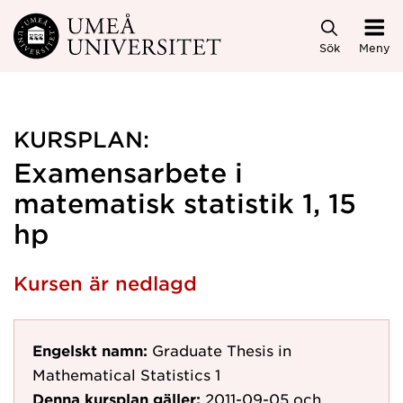
Hoppa direkt till innehållet
Sök
Meny
KURSPLAN:
Examensarbete i
matematisk statistik 1, 15
hp
Kursen är nedlagd
Engelskt namn:
Graduate Thesis in
Mathematical Statistics 1
Denna kursplan gäller:
2011-09-05
och