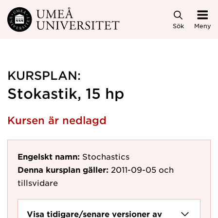
Hoppa direkt till innehållet
Sök
Meny
KURSPLAN:
Stokastik, 15 hp
Kursen är nedlagd
Engelskt namn:
Stochastics
Denna kursplan gäller:
2011-09-05
och
tillsvidare
Visa tidigare/senare versioner av