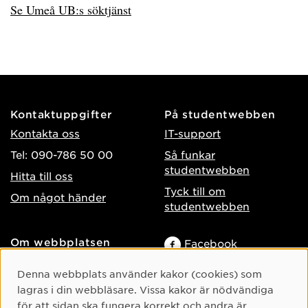
Se Umeå UB:s söktjänst
Kontaktuppgifter
På studentwebben
Kontakta oss
IT-support
Tel: 090-786 50 00
Så funkar
studentwebben
Hitta till oss
Tyck till om
Om något händer
studentwebben
Om webbplatsen
Facebook
Tillgänglighet på umu.se
Instagram
Cookie-samtycke
Denna webbplats använder kakor (cookies) som
Behandling av
TikTok
lagras i din webbläsare. Vissa kakor är nödvändiga
personuppgifter
för att sidan ska fungera korrekt och andra är