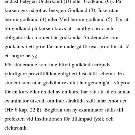
endast betygen Underkänd (U) eller Godkänd (G). På
kursen ges något av betygen Godkänd (3), Icke utan
beröm godkänd (4) eller Med beröm godkänd (5). För att
bli godkänd på kursen krävs att samtliga prov och
obligatoriska moment är godkända. Studerande som
godkänts i ett prov får inte undergå förnyat prov för att få
ett högre betyg.
För studerande som inte blivit godkända erbjuds
ytterligare provtillfällen enligt ett fastställt schema. En
student som utan godkänt resultat har genomgått två prov
för en kurs eller en del av en kurs, har rätt att få en annan
examinator utsedd, om inte särskilda skäl talar emot det
(HF 6 kap. 22 §). Begäran om ny examinator ställs till
prefekten vid Institutionen för tillämpad fysik och
elektronik.