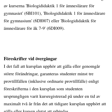
av kurserna 'Biologididaktik 1 för ämneslärare för
gymnasiet' (6BI101), 'Biologididaktik 1 för ämneslärare
för gymnasium' (6DI007) eller 'Biologididaktik för
ämneslärare för åk 7-9' (6DI009).
Föreskrifter vid övergångar
I det fall att kursplan upphör att gälla eller genomgår
större förändringar, garanteras studenter minst tre
provtillfällen (inklusive ordinarie provtillfälle) enligt
föreskrifterna i den kursplan som studenten
ursprungligen varit kursregistrerad på under en tid av
maximalt två år från det att tidigare kursplan upphört att
gälla eller kursen slutat att erbjudas.