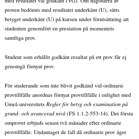
med resultatet väl godkänt (VG). Om någotdera av
proven bedömts med resultatet underkänt (U), sätts
betyget underkänt (U) på kursen under förutsättning att
studenten genomfört en prestation på momentets
samtliga prov.
Student som erhållit godkänt resultat på ett prov får ej
genomgå förnyat prov.
För studerande som inte blivit godkänd vid ordinarie
provtillfälle anordnas förnyat provtillfälle i enlighet med
Umeå universitets
Regler för betyg och examination på
grund- och avancerad nivå
(FS 1.1.2-553-14). Det första
omprovet erbjuds senast två månader efter ordinarie
provtillfälle. Undantaget de fall då ordinarie prov äger