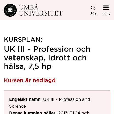
Hoppa direkt till innehållet
Sök
Meny
KURSPLAN:
UK III - Profession och
vetenskap, Idrott och
hälsa, 7,5 hp
Kursen är nedlagd
Engelskt namn:
UK III - Profession and
Science
Denna kursplan gäller:
2013-01-14
och