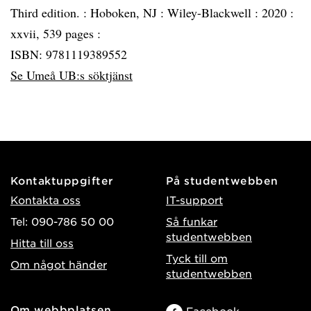
Third edition. :
Hoboken, NJ :
Wiley-Blackwell :
2020 :
xxvii, 539 pages :
ISBN: 9781119389552
Se Umeå UB:s söktjänst
Kontaktuppgifter
På studentwebben
Kontakta oss
IT-support
Tel: 090-786 50 00
Så funkar
studentwebben
Hitta till oss
Tyck till om
Om något händer
studentwebben
Om webbplatsen
Facebook