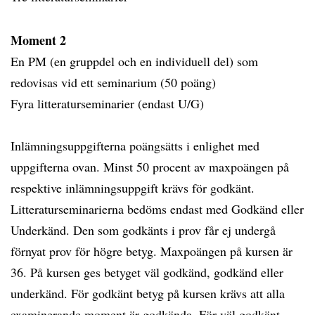
Moment 2
En PM (en gruppdel och en individuell del) som
redovisas vid ett seminarium (50 poäng)
Fyra litteraturseminarier (endast U/G)
Inlämningsuppgifterna poängsätts i enlighet med
uppgifterna ovan. Minst 50 procent av maxpoängen på
respektive inlämningsuppgift krävs för godkänt.
Litteraturseminarierna bedöms endast med Godkänd eller
Underkänd. Den som godkänts i prov får ej undergå
förnyat prov för högre betyg. Maxpoängen på kursen är
36. På kursen ges betyget väl godkänd, godkänd eller
underkänd. För godkänt betyg på kursen krävs att alla
examinerande moment är godkända. För väl godkänt