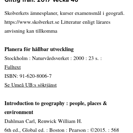
Skolverkets ämnesplaner, kurser examensmål i geografi.
https://www.skolverket.se Litteratur enligt lärares
anvisning kan tillkomma
Planera för hållbar utveckling
Stockholm :
Naturvårdsverket :
2000 :
23 s. :
Fulltext
ISBN: 91-620-8006-7
Se Umeå UB:s söktjänst
Introduction to geography
: people, places &
environment
Dahlman Carl, Renwick William H.
6th ed., Global ed. :
Boston :
Pearson :
©2015. :
568