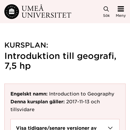
Hoppa direkt till innehållet
Sök
Meny
KURSPLAN:
Introduktion till geografi,
7,5 hp
Engelskt namn:
Introduction to Geography
Denna kursplan gäller:
2017-11-13
och
tillsvidare
Visa tidigare/senare versioner av