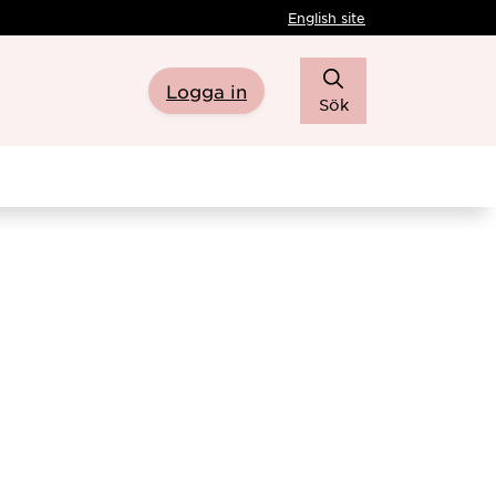
English site
Logga in
Sök