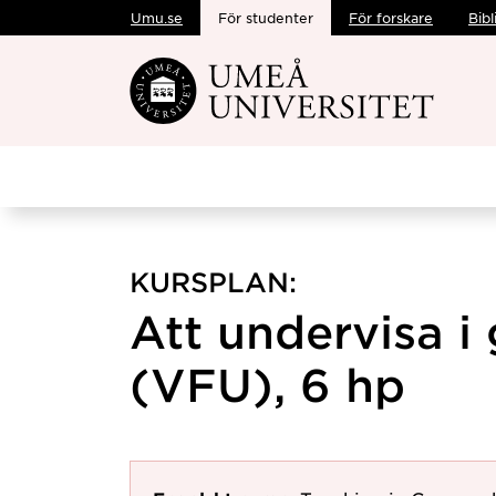
Umu.se
För studenter
För forskare
Bibl
Hoppa direkt till innehållet
KURSPLAN:
Att undervisa i
(VFU), 6 hp