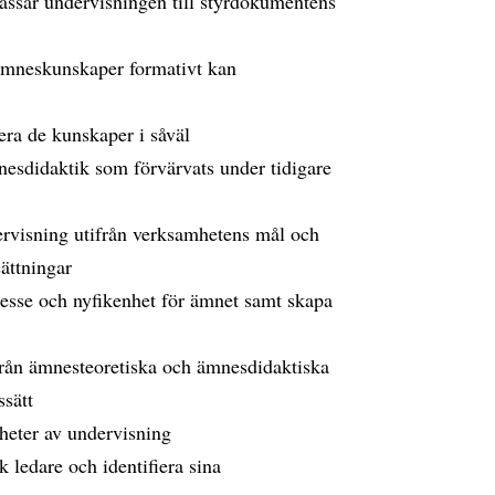
ssar undervisningen till styrdokumentens
ämneskunskaper formativt kan
ra de kunskaper i såväl
esdidaktik som förvärvats under tidigare
rvisning utifrån verksamhetens mål och
ättningar
resse och nyfikenhet för ämnet samt skapa
från ämnesteoretiska och ämnesdidaktiska
sätt
nheter av undervisning
 ledare och identifiera sina