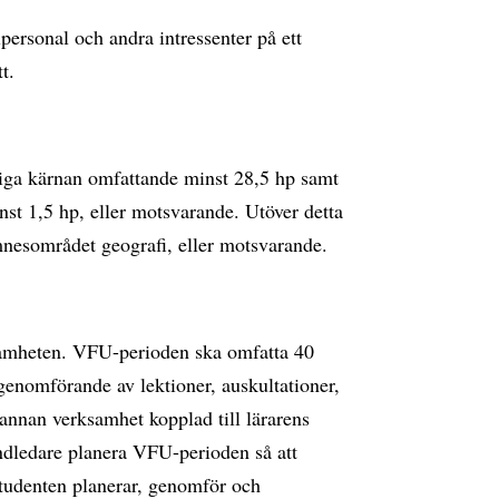
ersonal och andra intressenter på ett
t.
iga kärnan omfattande minst 28,5 hp samt
st 1,5 hp, eller motsvarande. Utöver detta
nesområdet geografi, eller motsvarande.
amheten. VFU-perioden ska omfatta 40
genomförande av lektioner, auskultationer,
nnan verksamhet kopplad till lärarens
ndledare planera VFU-perioden så att
Studenten planerar, genomför och