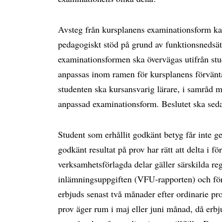
Avsteg från kursplanens examinationsform ka
pedagogiskt stöd på grund av funktionsnedsät
examinationsformen ska övervägas utifrån st
anpassas inom ramen för kursplanens förvänta
studenten ska kursansvarig lärare, i samråd
anpassad examinationsform. Beslutet ska sed
Student som erhållit godkänt betyg får inte g
godkänt resultat på prov har rätt att delta i f
verksamhetsförlagda delar gäller särskilda reg
inlämningsuppgiften (VFU-rapporten) och för 
erbjuds senast två månader efter ordinarie pro
prov äger rum i maj eller juni månad, då erbju