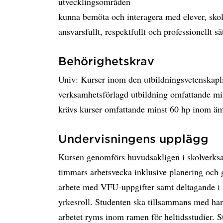
utvecklingsområden
kunna bemöta och interagera med elever, skolp
ansvarsfullt, respektfullt och professionellt sät
Behörighetskrav
Univ: Kurser inom den utbildningsvetenskapl
verksamhetsförlagd utbildning omfattande min
krävs kurser omfattande minst 60 hp inom äm
Undervisningens upplägg
Kursen genomförs huvudsakligen i skolverks
timmars arbetsvecka inklusive planering och 
arbete med VFU-uppgifter samt deltagande i a
yrkesroll. Studenten ska tillsammans med ha
arbetet ryms inom ramen för heltidsstudier. 