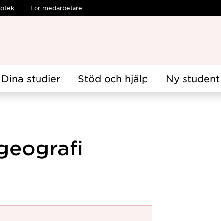
iotek
För medarbetare
Dina studier
Stöd och hjälp
Ny student
 geografi