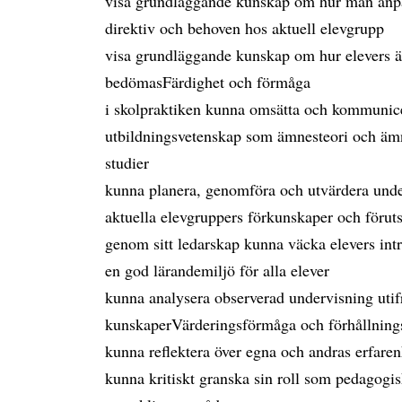
visa grundläggande kunskap om hur man anpa
direktiv och behoven hos aktuell elevgrupp
visa grundläggande kunskap om hur elevers 
bedömasFärdighet och förmåga
i skolpraktiken kunna omsätta och kommunice
utbildningsvetenskap som ämnesteori och ämn
studier
kunna planera, genomföra och utvärdera unde
aktuella elevgruppers förkunskaper och föruts
genom sitt ledarskap kunna väcka elevers int
en god lärandemiljö för alla elever
kunna analysera observerad undervisning uti
kunskaperVärderingsförmåga och förhållnings
kunna reflektera över egna och andras erfare
kunna kritiskt granska sin roll som pedagogisk