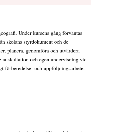
geografi. Under kursens gång förväntas
rån skolans styrdokument och de
ier, planera, genomföra och utvärdera
e auskultation och egen undervisning vid
t förberedelse- och uppföljningsarbete.