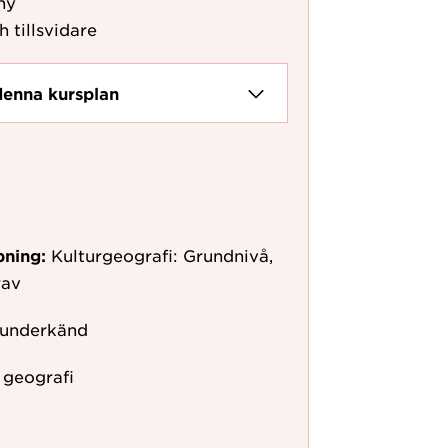
hy
h tillsvidare
denna kursplan
pning:
Kulturgeografi: Grundnivå,
rav
 underkänd
r geografi