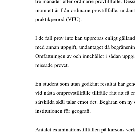
tre månader efter ordinarie provtillfälle. Des
inom ett år från ordinarie provtillfälle, undan
praktikperiod (VFU).
I de fall prov inte kan upprepas enligt gälland
med annan uppgift, undantaget då begränsninge
Omfattningen av och innehållet i sådan uppgift
missade provet.
En student som utan godkänt resultat har gen
vid nästa omprovstillfälle tillfälle rätt att f
särskilda skäl talar emot det. Begäran om ny e
institutionen för geografi.
Antalet examinationstillfällen på kursens verk