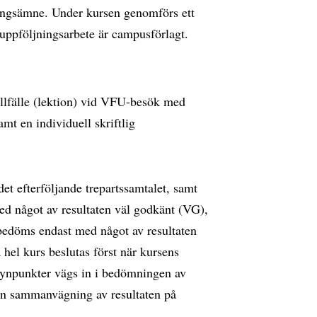
gångsämne. Under kursen genomförs ett
 uppföljningsarbete är campusförlagt.
llfälle (lektion) vid VFU-besök med
amt en individuell skriftlig
t efterföljande trepartssamtalet, samt
ed något av resultaten väl godkänt (VG),
bedöms endast med något av resultaten
 hel kurs beslutas först när kursens
synpunkter vägs in i bedömningen av
 en sammanvägning av resultaten på