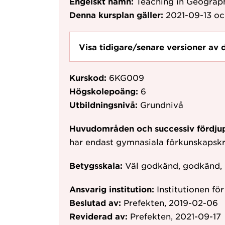
Engelskt namn:
Teaching in Geograp
Denna kursplan gäller:
2021-09-13
oc
Visa tidigare/senare versioner av 
Kurskod:
6KG009
Högskolepoäng:
6
Utbildningsnivå:
Grundnivå
Huvudområden och successiv fördju
har endast gymnasiala förkunskapsk
Betygsskala:
Väl godkänd, godkänd,
Ansvarig institution:
Institutionen fö
Beslutad av:
Prefekten, 2019-02-06
Reviderad av:
Prefekten, 2021-09-17