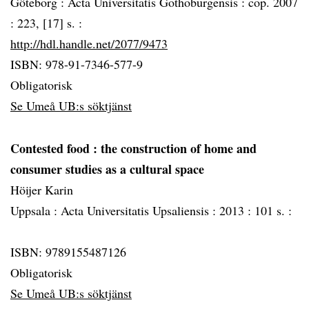
Göteborg :
Acta Universitatis Gothoburgensis :
cop. 2007
:
223, [17] s. :
http://hdl.handle.net/2077/9473
ISBN: 978-91-7346-577-9
Obligatorisk
Se Umeå UB:s söktjänst
Contested food
: the construction of home and
consumer studies as a cultural space
Höijer Karin
Uppsala :
Acta Universitatis Upsaliensis :
2013 :
101 s. :
ISBN: 9789155487126
Obligatorisk
Se Umeå UB:s söktjänst