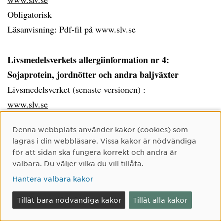
Obligatorisk
Läsanvisning: Pdf-fil på www.slv.se
Livsmedelsverkets allergiinformation nr 4:
Sojaprotein, jordnötter och andra baljväxter
Livsmedelsverket (senaste versionen) :
www.slv.se
Obligatorisk
Cookie-samtycke
Denna webbplats använder kakor (cookies) som
Läsanvisning: Pdf-fil på www.slv.se
lagras i din webbläsare. Vissa kakor är nödvändiga
för att sidan ska fungera korrekt och andra är
Livsmedelsverkets allergiinformation nr 6: Mjölk och
valbara. Du väljer vilka du vill tillåta.
mjölkprodukter
Hantera valbara kakor
Livsmedelsverket (senaste versionen) :
Tillåt bara nödvändiga kakor
Tillåt alla kakor
www.slv.se