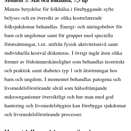
Moment 3. Mat och folkhälsa, 7,5 hp
Matens betydelse för folkhälsa i förebyggande syfte
belyses och en översikt av olika kostrelaterade
folksjukdomar behandlas. Energi- och näringsbehov för
barn och ungdomar samt för grupper med speciella
förutsättningar, t.ex. utifrån fysisk aktivitetsnivå samt
individuella kostval diskuteras. I övrigt ingår även olika
former av födoämneskänslighet som behandlas teoretiskt
och praktisk samt diabetes typ 1 och ätstörningar hos
barn och ungdom. I momentet behandlas patogena och
livsmedelsförstörande såväl som hälsofrämjande
mikroorganismer översiktligt och hur man med god
hantering och livsmedelshygien kan förebygga sjukdomar
och livsmedelsförstörande processer.