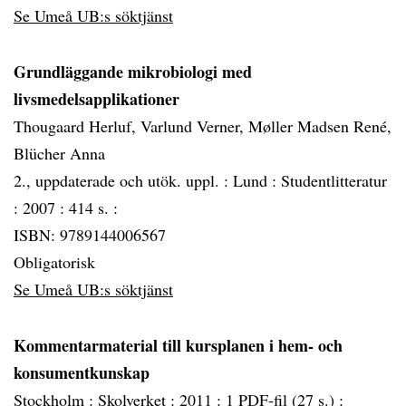
Se Umeå UB:s söktjänst
Grundläggande mikrobiologi med
livsmedelsapplikationer
Thougaard Herluf, Varlund Verner, Møller Madsen René,
Blücher Anna
2., uppdaterade och utök. uppl. :
Lund :
Studentlitteratur
:
2007 :
414 s. :
ISBN: 9789144006567
Obligatorisk
Se Umeå UB:s söktjänst
Kommentarmaterial till kursplanen i hem- och
konsumentkunskap
Stockholm :
Skolverket :
2011 :
1 PDF-fil (27 s.) :