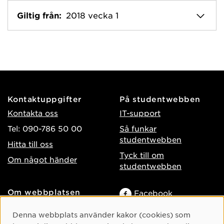
Giltig från:
2018 vecka 1
Kontaktuppgifter
På studentwebben
Kontakta oss
IT-support
Tel: 090-786 50 00
Så funkar
studentwebben
Hitta till oss
Tyck till om
Om något händer
studentwebben
Om webbplatsen
Facebook
Tillgänglighet på umu.se
Instagram
Cookie-samtycke
Denna webbplats använder kakor (cookies) som
Behandling av