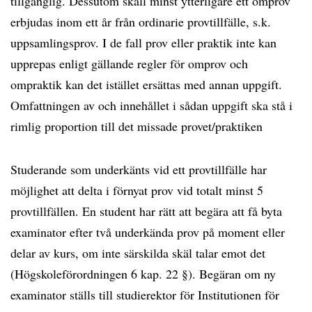
tillgänglig. Dessutom skall minst ytterligare ett omprov
erbjudas inom ett år från ordinarie provtillfälle, s.k.
uppsamlingsprov. I de fall prov eller praktik inte kan
upprepas enligt gällande regler för omprov och
ompraktik kan det istället ersättas med annan uppgift.
Omfattningen av och innehållet i sådan uppgift ska stå i
rimlig proportion till det missade provet/praktiken
Studerande som underkänts vid ett provtillfälle har
möjlighet att delta i förnyat prov vid totalt minst 5
provtillfällen. En student har rätt att begära att få byta
examinator efter två underkända prov på moment eller
delar av kurs, om inte särskilda skäl talar emot det
(Högskoleförordningen 6 kap. 22 §). Begäran om ny
examinator ställs till studierektor för Institutionen för