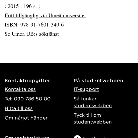
:
2015 :
196 s. :
Fritt tillgänglig via Umeå universitet
ISBN: 978-91-7601-349-6
Se Umeå UB:s söktjänst
Kontaktuppgifter
På studentwebben
Kontakta oss
IT-support
Tel: 090-786 50 00
Så funkar
studentwebben
Hitta till oss
Tyck till om
Om något händer
studentwebben
Om webbplatsen