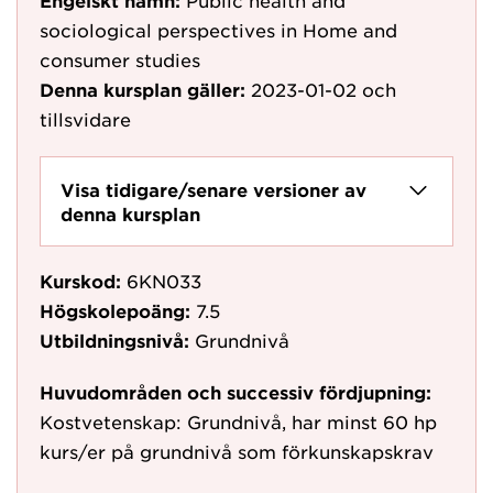
Engelskt namn:
Public health and
sociological perspectives in Home and
consumer studies
Denna kursplan gäller:
2023-01-02
och
tillsvidare
Visa tidigare/senare versioner av
denna kursplan
Kurskod:
6KN033
Högskolepoäng:
7.5
Utbildningsnivå:
Grundnivå
Huvudområden och successiv fördjupning:
Kostvetenskap: Grundnivå, har minst 60 hp
kurs/er på grundnivå som förkunskapskrav